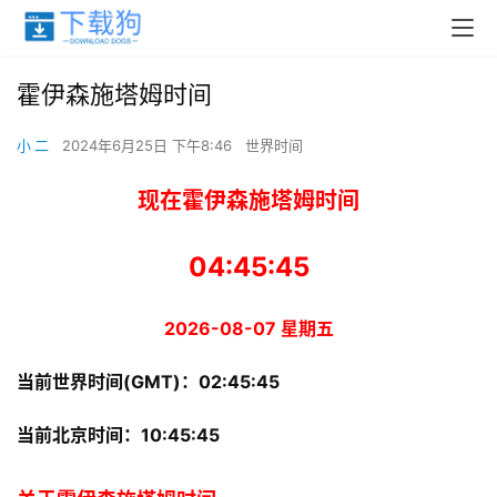
霍伊森施塔姆时间
小 二
2024年6月25日 下午8:46
世界时间
现在霍伊森施塔姆时间
04:45:45
2026-08-07 星期五
当前世界时间(GMT)：
02:45:45
当前北京时间：
10:45:45