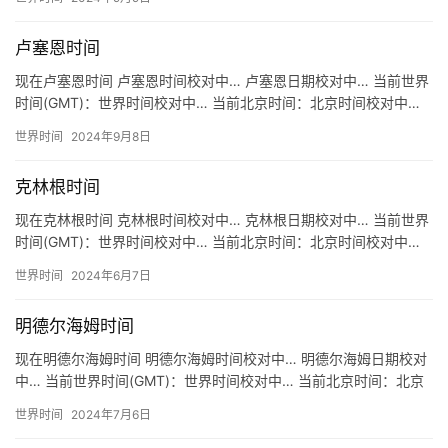
卢塞恩时间
现在卢塞恩时间 卢塞恩时间校对中… 卢塞恩日期校对中… 当前世界
时间(GMT)：世界时间校对中… 当前北京时间：北京时间校对中…
关于卢塞恩时间 地区：瑞士 卢塞恩 Luzern …
世界时间
2024年9月8日
克林根时间
现在克林根时间 克林根时间校对中… 克林根日期校对中… 当前世界
时间(GMT)：世界时间校对中… 当前北京时间：北京时间校对中…
关于克林根时间 地区：德国 克林根 Clingen…
世界时间
2024年6月7日
明德尔海姆时间
现在明德尔海姆时间 明德尔海姆时间校对中… 明德尔海姆日期校对
中… 当前世界时间(GMT)：世界时间校对中… 当前北京时间：北京
时间校对中… 关于明德尔海姆时间 地区：德国 明德尔…
世界时间
2024年7月6日