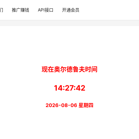
们
推广赚钱
API接口
开通会员
现在奥尔德鲁夫时间
14:27:42
2026-08-06 星期四