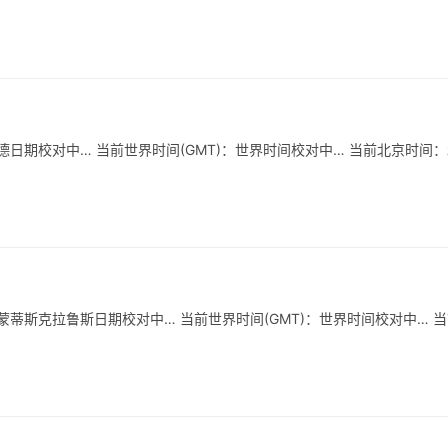
日期校对中… 当前世界时间(GMT)：世界时间校对中… 当前北京时间：
蒙蒂斯克拉鲁斯日期校对中… 当前世界时间(GMT)：世界时间校对中… 