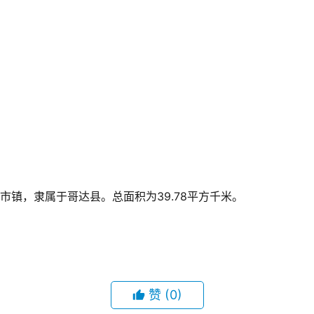
市镇，隶属于哥达县。总面积为39.78平方千米。
赞
(0)