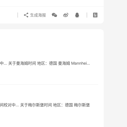
生成海报
 关于曼海姆时间 地区：德国 曼海姆 Mannhei…
间校对中… 关于梅尔斯堡时间 地区：德国 梅尔斯堡