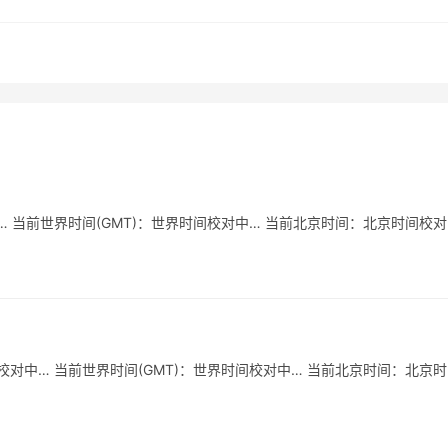
当前世界时间(GMT)：世界时间校对中… 当前北京时间：北京时间校对中…
对中… 当前世界时间(GMT)：世界时间校对中… 当前北京时间：北京时