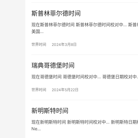
斯普林菲尔德时间
现在斯普林菲尔德时间 斯普林菲尔德时间校对中… 斯普
美国…
世界时间
2024年3月8日
瑞典哥德堡时间
现在哥德堡时间 哥德堡时间校对中… 哥德堡日期校对中… 
世界时间
2024年5月22日
新明斯特时间
现在新明斯特时间 新明斯特时间校对中… 新明斯特日期校
Ne…