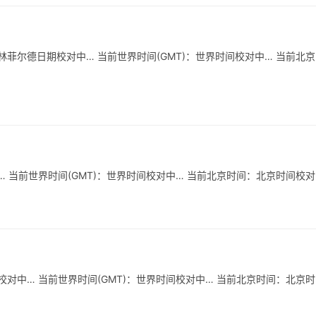
林菲尔德日期校对中… 当前世界时间(GMT)：世界时间校对中… 当前北
当前世界时间(GMT)：世界时间校对中… 当前北京时间：北京时间校对中… 
对中… 当前世界时间(GMT)：世界时间校对中… 当前北京时间：北京时