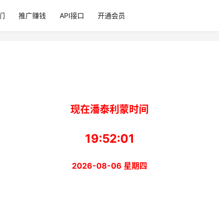
们
推广赚钱
API接口
开通会员
现在潘泰利蒙时间
19:52:02
2026-08-06 星期四