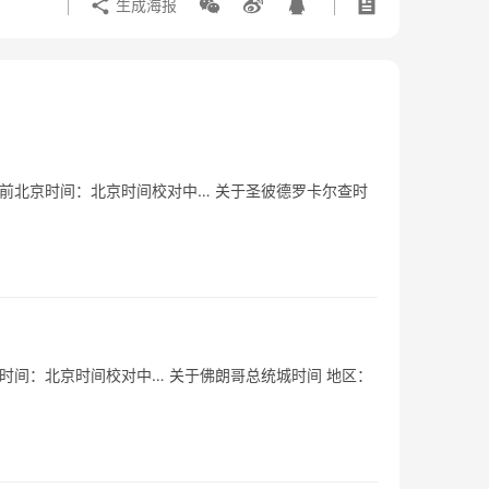
生成海报
当前北京时间：北京时间校对中… 关于圣彼德罗卡尔查时
京时间：北京时间校对中… 关于佛朗哥总统城时间 地区：