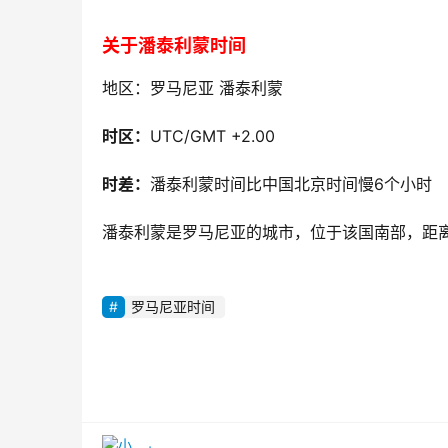
关于潘泰利蒙时间
地区：罗马尼亚 潘泰利蒙
时区：
UTC/GMT +2.00
时差：
潘泰利蒙时间比中国北京时间慢6个小时
潘泰利蒙是罗马尼亚的城市，位于该国南部，距离首
罗马尼亚时间