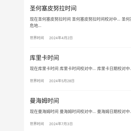
圣何塞皮努拉时间
现在圣何塞皮努拉时间 圣何塞皮努拉时间校对中… 圣何
危地…
世界时间
2024年4月2日
库里卡时间
现在库里卡时间 库里卡时间校对中… 库里卡日期校对中… 
世界时间
2024年5月28日
曼海姆时间
现在曼海姆时间 曼海姆时间校对中… 曼海姆日期校对中… 
世界时间
2024年7月3日