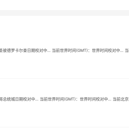
圣彼德罗卡尔查日期校对中… 当前世界时间(GMT)：世界时间校对中… 
哥总统城日期校对中… 当前世界时间(GMT)：世界时间校对中… 当前北