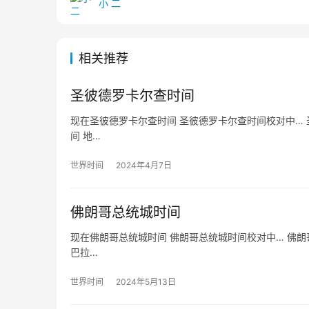
小 二
相关推荐
圣彼德罗卡尔查时间
现在圣彼德罗卡尔查时间 圣彼德罗卡尔查时间校对中… 
间 地…
世界时间
2024年4月7日
佛朗哥总统城时间
现在佛朗哥总统城时间 佛朗哥总统城时间校对中… 佛朗
巴拉…
世界时间
2024年5月13日