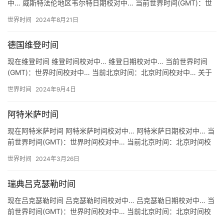
中… 威斯特法伦地区韦尔特日期校对中… 当前世界时间(GMT)：世
界时间校对中… 当前北京时间：北京时间校对中… 关于威斯…
世界时间
2024年8月21日
德国维登时间
现在维登时间 维登时间校对中… 维登日期校对中… 当前世界时间
(GMT)：世界时间校对中… 当前北京时间：北京时间校对中… 关于
维登时间 地区：德国 维登 Widdern 时区：U…
世界时间
2024年9月4日
阿特米萨时间
现在阿特米萨时间 阿特米萨时间校对中… 阿特米萨日期校对中… 当
前世界时间(GMT)：世界时间校对中… 当前北京时间：北京时间校
对中… 关于阿特米萨时间 地区：古巴 阿特米萨 时区…
世界时间
2024年3月26日
瑞典吕克瑟勒时间
现在吕克瑟勒时间 吕克瑟勒时间校对中… 吕克瑟勒日期校对中… 当
前世界时间(GMT)：世界时间校对中… 当前北京时间：北京时间校
对中… 关于吕克瑟勒时间 地区：瑞典 吕克瑟勒 Ly…