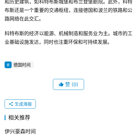
和历史建筑，如科特布斯城堡和布兰登堡剧院。此外，科特
布斯还是一个重要的交通枢纽，连接德国和波兰的铁路和公
路网络在此交汇。
科特布斯的经济以能源、机械制造和服务业为主。城市的工
业基础设施发达，同时也注重环保和可持续发展。
德国时间
赞
(0)
生成海报
相关推荐
伊兴豪森时间