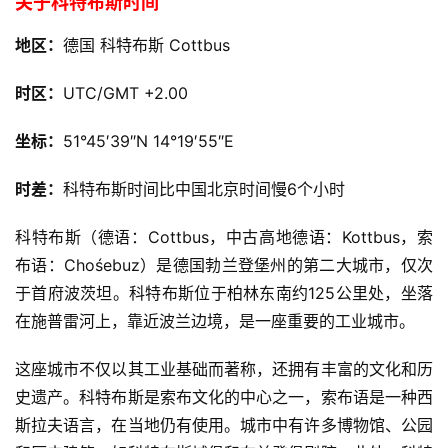
关于科特布斯时间
地区：
德国 科特布斯 Cottbus
时区：
UTC/GMT +2.00
坐标：
51°45′39″N
14°19′55″E
时差：
科特布斯时间比中国北京时间慢6个小时
科特布斯（德语：Cottbus，中古高地德语：Kottbus，索
布语：Chośebuz）是德国勃兰登堡州的第二大城市，仅次
于首府波茨坦。科特布斯位于柏林东南约125公里处，坐落
在施普雷河上，靠近波兰边境，是一座重要的工业城市。
这座城市不仅以其工业基础而著称，还拥有丰富的文化和历
史遗产。科特布斯是索布文化的中心之一，索布语是一种西
斯拉夫语言，在当地仍有使用。城市中有许多博物馆、公园