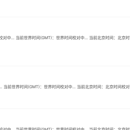
对中… 当前世界时间(GMT)：世界时间校对中… 当前北京时间：北京时
当前世界时间(GMT)：世界时间校对中… 当前北京时间：北京时间校对中… 
对中… 当前世界时间(GMT)：世界时间校对中… 当前北京时间：北京时