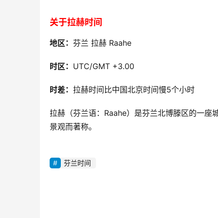
关于拉赫时间
地区：
芬兰 拉赫 Raahe
时区：
UTC/GMT +3.00
时差：
拉赫时间比中国北京时间慢5个小时
拉赫（芬兰语：Raahe）是芬兰北博滕区的一座
景观而著称。
芬兰时间