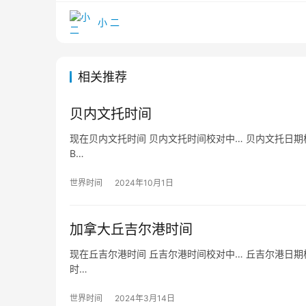
小 二
相关推荐
贝内文托时间
现在贝内文托时间 贝内文托时间校对中… 贝内文托日期校
B…
世界时间
2024年10月1日
加拿大丘吉尔港时间
现在丘吉尔港时间 丘吉尔港时间校对中… 丘吉尔港日期校
时…
世界时间
2024年3月14日