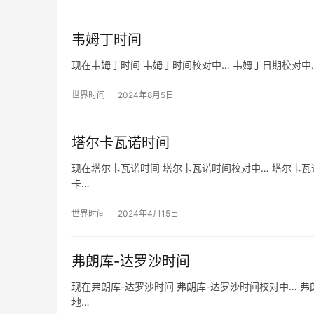
韦姆丁时间
现在韦姆丁时间 韦姆丁时间校对中… 韦姆丁日期校对中… 
世界时间
2024年8月5日
塔尔卡瓦诺时间
现在塔尔卡瓦诺时间 塔尔卡瓦诺时间校对中… 塔尔卡瓦诺
卡…
世界时间
2024年4月15日
弗朗库-达罗沙时间
现在弗朗库-达罗沙时间 弗朗库-达罗沙时间校对中… 弗
地…