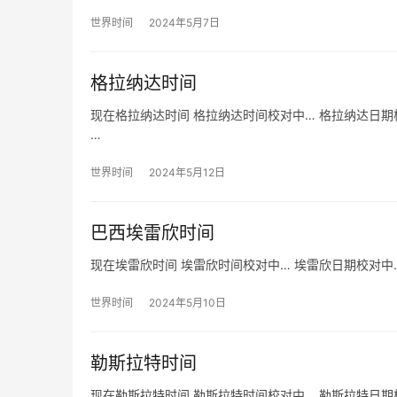
世界时间
2024年5月7日
格拉纳达时间
现在格拉纳达时间 格拉纳达时间校对中… 格拉纳达日期校
…
世界时间
2024年5月12日
巴西埃雷欣时间
现在埃雷欣时间 埃雷欣时间校对中… 埃雷欣日期校对中… 
世界时间
2024年5月10日
勒斯拉特时间
现在勒斯拉特时间 勒斯拉特时间校对中… 勒斯拉特日期校