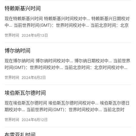
特赖斯基兴时间
现在特赖斯基兴时间 特赖斯基兴时间校对中… 特赖斯基兴日期校对
中… 当前世界时间(GMT)：世界时间校对中… 当前北京时间：北京
时间校对中… 关于特赖斯基兴时间 地区：奥地利 特赖…
世界时间
2024年9月13日
博尔纳时间
现在博尔纳时间 博尔纳时间校对中… 博尔纳日期校对中… 当前世界
时间(GMT)：世界时间校对中… 当前北京时间：北京时间校对中…
关于博尔纳时间 地区：德国 博尔纳 Borna 时…
世界时间
2024年6月2日
埃伯斯瓦尔德时间
现在埃伯斯瓦尔德时间 埃伯斯瓦尔德时间校对中… 埃伯斯瓦尔德日
期校对中… 当前世界时间(GMT)：世界时间校对中… 当前北京时
间：北京时间校对中… 关于埃伯斯瓦尔德时间 地区：德国…
世界时间
2024年6月12日
布雷亚扎时间