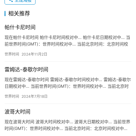
相关推荐
帕什卡尼时间
现在帕什卡尼时间 帕什卡尼时间校对中… 帕什卡尼日期校对中… 当
前世界时间(GMT)：世界时间校对中… 当前北京时间：北京时间校
对中… 关于帕什卡尼时间 地区：罗马尼亚 帕什卡尼 …
世界时间
2024年11月2日
雷姆达-泰歇尔时间
现在雷姆达-泰歇尔时间 雷姆达-泰歇尔时间校对中… 雷姆达-泰歇尔
日期校对中… 当前世界时间(GMT)：世界时间校对中… 当前北京时
间：北京时间校对中… 关于雷姆达-泰歇尔时间 地…
世界时间
2024年7月18日
波哥大时间
现在波哥大时间 波哥大时间校对中… 波哥大日期校对中… 当前世界
时间(GMT)：世界时间校对中… 当前北京时间：北京时间校对中…
关于波哥大时间 地区：哥伦比亚 波哥大 Bogot…