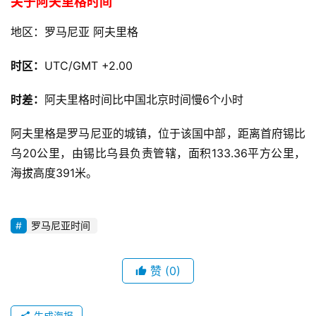
关于阿夫里格时间
地区：罗马尼亚 阿夫里格
时区：
UTC/GMT +2.00
时差：
阿夫里格时间比中国北京时间慢6个小时
阿夫里格是罗马尼亚的城镇，位于该国中部，距离首府锡比
乌20公里，由锡比乌县负责管辖，面积133.36平方公里，
海拔高度391米。
罗马尼亚时间
赞
(0)
生成海报