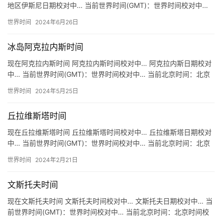
地区伊斯尼日期校对中… 当前世界时间(GMT)：世界时间校对中…
当前北京时间：北京时间校对中… 关于阿尔高地区伊斯尼…
世界时间
2024年6月26日
冰岛阿克拉内斯时间
现在阿克拉内斯时间 阿克拉内斯时间校对中… 阿克拉内斯日期校对
中… 当前世界时间(GMT)：世界时间校对中… 当前北京时间：北京
时间校对中… 关于阿克拉内斯时间 地区：冰岛 阿克拉…
世界时间
2024年5月25日
丘拉维斯塔时间
现在丘拉维斯塔时间 丘拉维斯塔时间校对中… 丘拉维斯塔日期校对
中… 当前世界时间(GMT)：世界时间校对中… 当前北京时间：北京
时间校对中… 关于丘拉维斯塔时间 地区：美国 丘拉维…
世界时间
2024年2月21日
文斯托夫时间
现在文斯托夫时间 文斯托夫时间校对中… 文斯托夫日期校对中… 当
前世界时间(GMT)：世界时间校对中… 当前北京时间：北京时间校