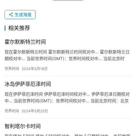
生成海报
相关推荐
霍尔默斯特兰时间
现在霍尔默斯特兰时间 霍尔默斯特兰时间校对中… 霍尔默斯特兰日
期校对中… 当前世界时间(GMT)：世界时间校对中… 当前北京时
间：北京时间校对中… 关于霍尔默斯特兰时间 地区：挪威…
世界时间
2024年5月18日
冰岛伊萨菲厄泽时间
现在伊萨菲厄泽时间 伊萨菲厄泽时间校对中… 伊萨菲厄泽日期校对
中… 当前世界时间(GMT)：世界时间校对中… 当前北京时间：北京
时间校对中… 关于伊萨菲厄泽时间 地区：冰岛 伊萨菲…
世界时间
2024年5月25日
智利塔尔卡时间