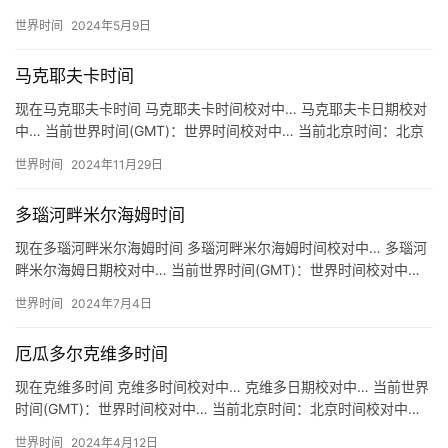
巴热时间 地区：巴西 巴热 时区：UTC/GMT -…
世界时间
2024年5月9日
马克耶夫卡时间
现在马克耶夫卡时间 马克耶夫卡时间校对中… 马克耶夫卡日期校对
中… 当前世界时间(GMT)：世界时间校对中… 当前北京时间：北京
时间校对中… 关于马克耶夫卡时间 地区：乌克兰 马克…
世界时间
2024年11月29日
多瑙河畔米尔海姆时间
现在多瑙河畔米尔海姆时间 多瑙河畔米尔海姆时间校对中… 多瑙河
畔米尔海姆日期校对中… 当前世界时间(GMT)：世界时间校对中…
当前北京时间：北京时间校对中… 关于多瑙河畔米尔海姆…
世界时间
2024年7月4日
厄瓜多尔克维多时间
现在克维多时间 克维多时间校对中… 克维多日期校对中… 当前世界
时间(GMT)：世界时间校对中… 当前北京时间：北京时间校对中…
关于克维多时间 地区：厄瓜多尔 克维多 Queve…
世界时间
2024年4月12日