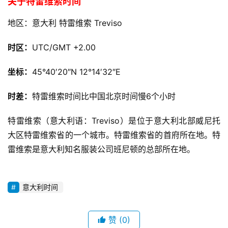
关于特雷维索时间
地区：意大利 特雷维索
Treviso
时区：
UTC/GMT +2.00
坐标：
45°40′20″N
12°14′32″E
时差：
特雷维索时间比中国北京时间慢6个小时
特雷维索（意大利语：
Treviso
）是位于意大利北部威尼托
大区特雷维索省的一个城市。特雷维索省的首府所在地。特
雷维索是意大利知名服装公司班尼顿的总部所在地。
意大利时间
赞
(0)