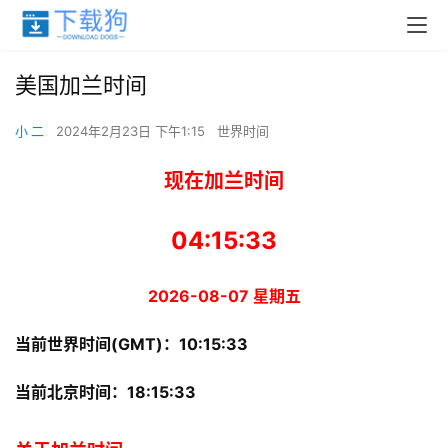
美国加兰时间
小 二
2024年2月23日 下午1:15
世界时间
现在加兰时间
04:15:33
2026-08-07 星期五
当前世界时间(GMT)：
10:15:33
当前北京时间：
18:15:33