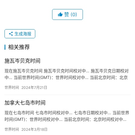
赞
(0)
生成海报
相关推荐
施瓦岑贝克时间
现在施瓦岑贝克时间 施瓦岑贝克时间校对中… 施瓦岑贝克日期校对
中… 当前世界时间(GMT)：世界时间校对中… 当前北京时间：北京
时间校对中… 关于施瓦岑贝克时间 地区：德国 施瓦岑…
世界时间
2024年7月21日
加拿大七岛市时间
现在七岛市时间 七岛市时间校对中… 七岛市日期校对中… 当前世界
时间(GMT)：世界时间校对中… 当前北京时间：北京时间校对中…
关于七岛市时间 地区：加拿大 七岛市 时区：UTC…
世界时间
2024年3月18日