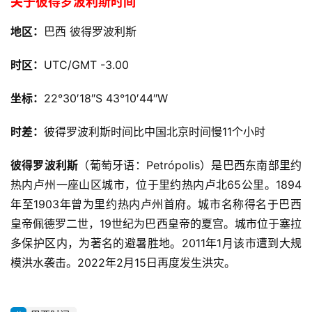
关于彼得罗波利斯时间
地区：
巴西 彼得罗波利斯
时区：
UTC/GMT -3.00
坐标：
22°30′18″S
43°10′44″W
时差：
彼得罗波利斯时间比中国北京时间慢11个小时
彼得罗波利斯
（葡萄牙语：
Petrópolis
）是巴西东南部里约
热内卢州一座山区城市，位于里约热内卢北65公里。1894
年至1903年曾为里约热内卢州首府。城市名称得名于巴西
皇帝佩德罗二世，19世纪为巴西皇帝的夏宫。城市位于塞拉
多保护区内，为著名的避暑胜地。2011年1月该市遭到大规
模洪水袭击。2022年2月15日再度发生洪灾。