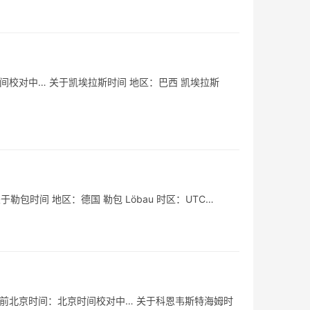
间校对中… 关于凯埃拉斯时间 地区：巴西 凯埃拉斯
包时间 地区：德国 勒包 Löbau 时区：UTC…
当前北京时间：北京时间校对中… 关于科恩韦斯特海姆时