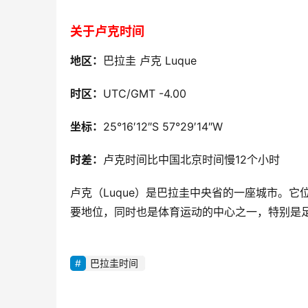
关于卢克时间
地区：
巴拉圭 卢克 Luque
时区：
UTC/GMT -4.00
坐标：
25°16′12″S
57°29′14″W
时差：
卢克时间比中国北京时间慢12个小时
卢克（Luque）是巴拉圭中央省的一座城市。它
要地位，同时也是体育运动的中心之一，特别是
巴拉圭时间