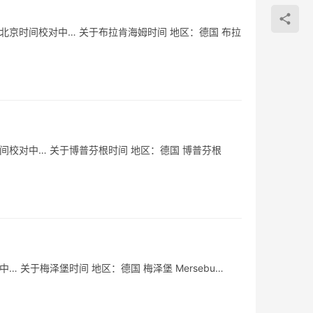
北京时间校对中… 关于布拉肯海姆时间 地区：德国 布拉
间校对中… 关于博普芬根时间 地区：德国 博普芬根
 关于梅泽堡时间 地区：德国 梅泽堡 Mersebu…