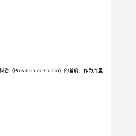
rovincia de Curicó）的首府。作为库里