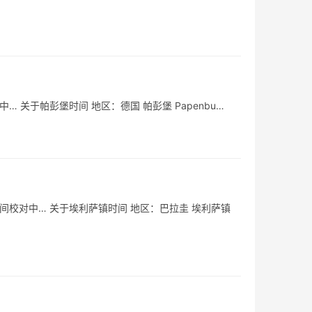
 关于帕彭堡时间 地区：德国 帕彭堡 Papenbu…
间校对中… 关于埃利萨镇时间 地区：巴拉圭 埃利萨镇