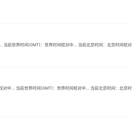
当前世界时间(GMT)：世界时间校对中… 当前北京时间：北京时间校对中…
对中… 当前世界时间(GMT)：世界时间校对中… 当前北京时间：北京时