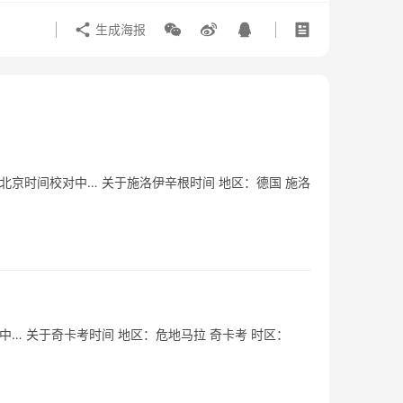
生成海报
北京时间校对中… 关于施洛伊辛根时间 地区：德国 施洛
中… 关于奇卡考时间 地区：危地马拉 奇卡考 时区：