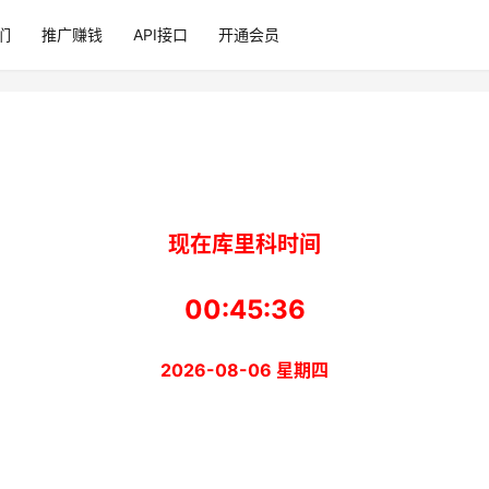
们
推广赚钱
API接口
开通会员
现在库里科时间
00:45:36
2026-08-06 星期四