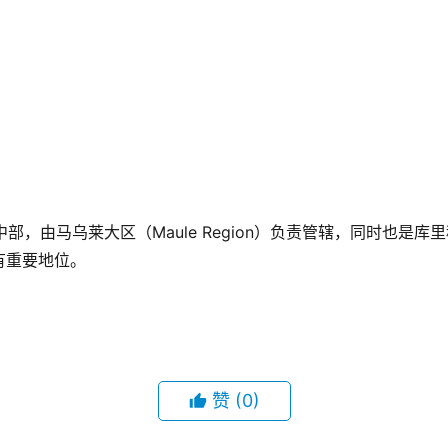
由马乌莱大区（Maule Region）负责管辖，同时也是库里科省（P
有重要地位。
赞
(0)