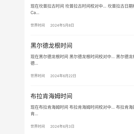
现在坎普拉古时间 坎普拉古时间校对中… 坎普拉古日期校
Ca…
世界时间
2024年5月8日
黑尔德龙根时间
现在黑尔德龙根时间 黑尔德龙根时间校对中… 黑尔德龙根
德…
世界时间
2024年6月22日
布拉肯海姆时间
现在布拉肯海姆时间 布拉肯海姆时间校对中… 布拉肯海姆
肯…
世界时间
2024年6月3日