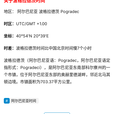
关于波格拉德茨时间
地区： 阿尔巴尼亚 波格拉德茨 Pogradec
时区：
UTC/GMT +1.00
坐标：
40°54′N
20°39′E
时差：
波格拉德茨时间比中国北京时间慢7个小时
波格拉德茨
（阿尔巴尼亚语：
Pogradec
，阿尔巴尼亚语定
指形式：
Pogradeci
），是阿尔巴尼亚东南部科尔察州的一
个市镇，位于阿尔巴尼亚东部的奥赫里德湖畔，邻近北马其
顿边境。市镇面积为703.37平方公里。
阿尔巴尼亚时间