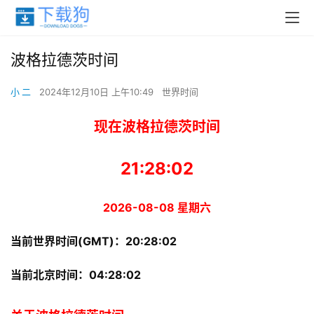
波格拉德茨时间
小 二
2024年12月10日 上午10:49
世界时间
现在波格拉德茨时间
21:28:02
2026-08-08 星期六
当前世界时间(GMT)：
20:28:02
当前北京时间：
04:28:02