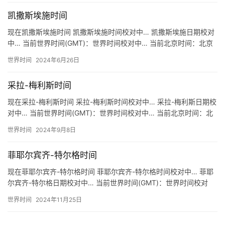
凯撒斯埃施时间
现在凯撒斯埃施时间 凯撒斯埃施时间校对中… 凯撒斯埃施日期校对
中… 当前世界时间(GMT)：世界时间校对中… 当前北京时间：北京
时间校对中… 关于凯撒斯埃施时间 地区：德国 凯撒斯…
世界时间
2024年6月26日
采拉-梅利斯时间
现在采拉-梅利斯时间 采拉-梅利斯时间校对中… 采拉-梅利斯日期校
对中… 当前世界时间(GMT)：世界时间校对中… 当前北京时间：北
京时间校对中… 关于采拉-梅利斯时间 地区：德国…
世界时间
2024年9月8日
菲耶尔宾齐-特尔格时间
现在菲耶尔宾齐-特尔格时间 菲耶尔宾齐-特尔格时间校对中… 菲耶
尔宾齐-特尔格日期校对中… 当前世界时间(GMT)：世界时间校对
中… 当前北京时间：北京时间校对中… 关于菲耶尔宾齐…
世界时间
2024年11月25日