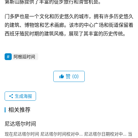
第斯山脉提供了丰富的徒步旅行和滑雪机会。
门多萨也是一个文化和历史悠久的城市，拥有许多历史悠久
的建筑、博物馆和艺术画廊。该市的中心广场和街道保留着
西班牙殖民时期的建筑风格，展现了其丰富的历史传统。
阿根廷时间
赞
(0)
生成海报
相关推荐
尼达塔尔时间
现在尼达塔尔时间 尼达塔尔时间校对中… 尼达塔尔日期校对中… 当