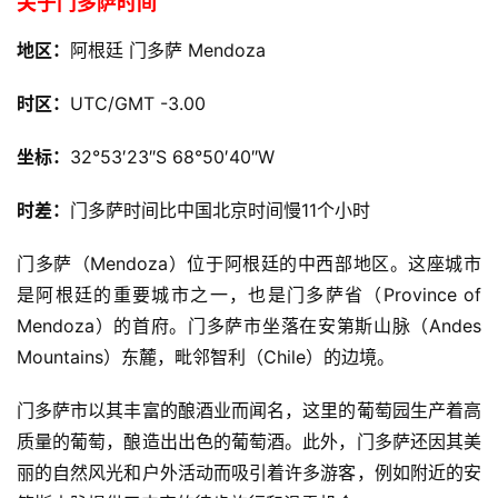
关于门多萨时间
地区：
阿根廷 门多萨 Mendoza
时区：
UTC/GMT -3.00
坐标：
32°53′23″S
68°50′40″W
时差：
门多萨时间比中国北京时间慢11个小时
门多萨（Mendoza）位于阿根廷的中西部地区。这座城市
是阿根廷的重要城市之一，也是门多萨省（Province of
Mendoza）的首府。门多萨市坐落在安第斯山脉（Andes
Mountains）东麓，毗邻智利（Chile）的边境。
门多萨市以其丰富的酿酒业而闻名，这里的葡萄园生产着高
质量的葡萄，酿造出出色的葡萄酒。此外，门多萨还因其美
丽的自然风光和户外活动而吸引着许多游客，例如附近的安