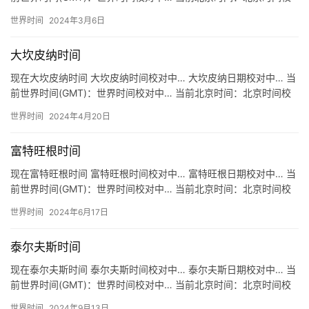
对中… 关于萨利纳斯时间 地区：美国 萨利纳斯 时区…
世界时间
2024年3月6日
大坎皮纳时间
现在大坎皮纳时间 大坎皮纳时间校对中… 大坎皮纳日期校对中… 当
前世界时间(GMT)：世界时间校对中… 当前北京时间：北京时间校
对中… 关于大坎皮纳时间 地区：巴西 大坎皮纳 时区…
世界时间
2024年4月20日
富特旺根时间
现在富特旺根时间 富特旺根时间校对中… 富特旺根日期校对中… 当
前世界时间(GMT)：世界时间校对中… 当前北京时间：北京时间校
对中… 关于富特旺根时间 地区：德国 富特旺根 时区…
世界时间
2024年6月17日
泰尔夫斯时间
现在泰尔夫斯时间 泰尔夫斯时间校对中… 泰尔夫斯日期校对中… 当
前世界时间(GMT)：世界时间校对中… 当前北京时间：北京时间校
对中… 关于泰尔夫斯时间 地区：奥地利 泰尔夫斯 时…
世界时间
2024年9月13日