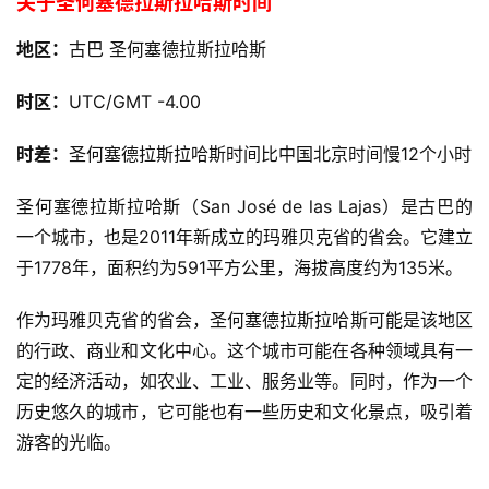
关于圣何塞德拉斯拉哈斯时间
地区：
古巴
圣何塞德拉斯拉哈斯
时区：
UTC/GMT -4.00
时差：
圣何塞德拉斯拉哈斯时间比中国北京时间慢12个小时
圣何塞德拉斯拉哈斯（San José de las Lajas）是古巴的
一个城市，也是2011年新成立的玛雅贝克省的省会。它建立
于1778年，面积约为591平方公里，海拔高度约为135米。
作为玛雅贝克省的省会，圣何塞德拉斯拉哈斯可能是该地区
的行政、商业和文化中心。这个城市可能在各种领域具有一
定的经济活动，如农业、工业、服务业等。同时，作为一个
历史悠久的城市，它可能也有一些历史和文化景点，吸引着
游客的光临。