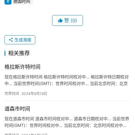
德国时间
赞
(0)
生成海报
相关推荐
格拉斯许特时间
现在格拉斯许特时间 格拉斯许特时间校对中… 格拉斯许特日期校对
中… 当前世界时间(GMT)：世界时间校对中… 当前北京时间：北京
时间校对中… 关于格拉斯许特时间 地区：德国 格拉斯…
世界时间
2024年6月19日
道森市时间
现在道森市时间 道森市时间校对中… 道森市日期校对中… 当前世界
时间(GMT)：世界时间校对中… 当前北京时间：北京时间校对中…
关于道森市时间 地区：加拿大 道森市 Dawson…