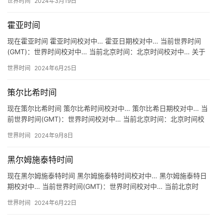
世界时间
2024年3月19日
霍亚时间
现在霍亚时间 霍亚时间校对中… 霍亚日期校对中… 当前世界时间
(GMT)：世界时间校对中… 当前北京时间：北京时间校对中… 关于
霍亚时间 地区：德国 霍亚 Hoya 时区：UTC/…
世界时间
2024年6月25日
策尔比希时间
现在策尔比希时间 策尔比希时间校对中… 策尔比希日期校对中… 当
前世界时间(GMT)：世界时间校对中… 当前北京时间：北京时间校
对中… 关于策尔比希时间 地区：德国 策尔比希 Zö…
世界时间
2024年9月8日
黑尔姆施泰特时间
现在黑尔姆施泰特时间 黑尔姆施泰特时间校对中… 黑尔姆施泰特日
期校对中… 当前世界时间(GMT)：世界时间校对中… 当前北京时
间：北京时间校对中… 关于黑尔姆施泰特时间 地区：德国…
世界时间
2024年6月22日