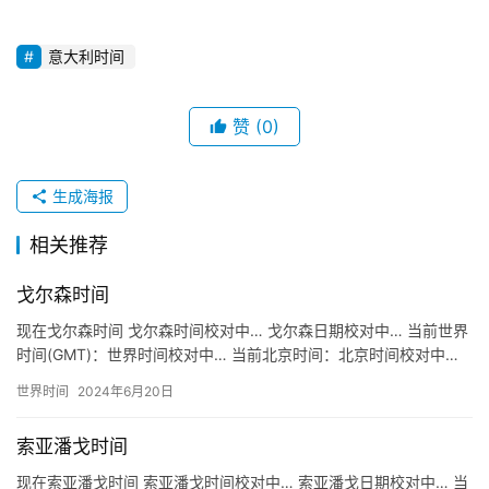
意大利时间
赞
(0)
生成海报
相关推荐
戈尔森时间
现在戈尔森时间 戈尔森时间校对中… 戈尔森日期校对中… 当前世界
时间(GMT)：世界时间校对中… 当前北京时间：北京时间校对中…
关于戈尔森时间 地区：德国 戈尔森 Golßen …
世界时间
2024年6月20日
索亚潘戈时间
现在索亚潘戈时间 索亚潘戈时间校对中… 索亚潘戈日期校对中… 当