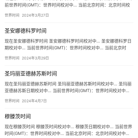
前世界时间(GMT)：世界时间校对中… 当前北京时间：北京时间校
对中… 关于索亚潘戈时间 地区：萨尔瓦多 索亚潘戈 …
世界时间
2024年3月27日
圣安娜德科罗时间
现在圣安娜德科罗时间 圣安娜德科罗时间校对中… 圣安娜德科罗日
期校对中… 当前世界时间(GMT)：世界时间校对中… 当前北京时
间：北京时间校对中… 关于圣安娜德科罗时间 地区：委内…
世界时间
2024年3月29日
圣玛丽亚德赫苏斯时间
现在圣玛丽亚德赫苏斯时间 圣玛丽亚德赫苏斯时间校对中… 圣玛丽
亚德赫苏斯日期校对中… 当前世界时间(GMT)：世界时间校对中…
当前北京时间：北京时间校对中… 关于圣玛丽亚德赫苏斯…
世界时间
2024年4月7日
穆滕茨时间
现在穆滕茨时间 穆滕茨时间校对中… 穆滕茨日期校对中… 当前世界
时间(GMT)：世界时间校对中… 当前北京时间：北京时间校对中…