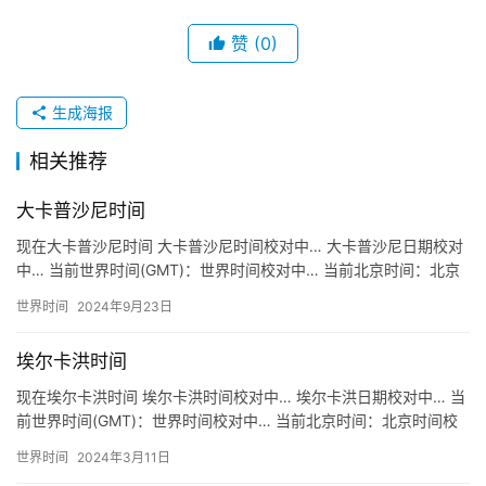
赞
(0)
生成海报
相关推荐
大卡普沙尼时间
现在大卡普沙尼时间 大卡普沙尼时间校对中… 大卡普沙尼日期校对
中… 当前世界时间(GMT)：世界时间校对中… 当前北京时间：北京
时间校对中… 关于大卡普沙尼时间 地区：斯伐洛克 大…
世界时间
2024年9月23日
埃尔卡洪时间
现在埃尔卡洪时间 埃尔卡洪时间校对中… 埃尔卡洪日期校对中… 当
前世界时间(GMT)：世界时间校对中… 当前北京时间：北京时间校
对中… 关于埃尔卡洪时间 地区：美国 埃尔卡洪 时区…
世界时间
2024年3月11日