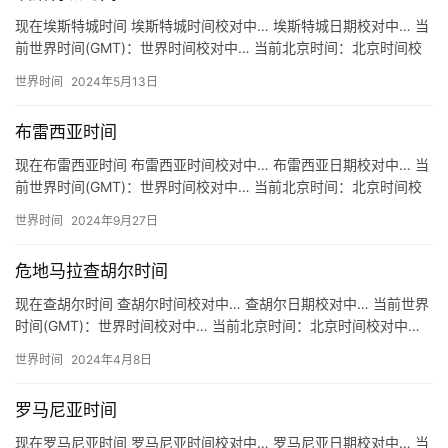
现在埃斯特城时间 埃斯特城时间校对中… 埃斯特城日期校对中… 当
前世界时间(GMT)：世界时间校对中… 当前北京时间：北京时间校
对中… 关于埃斯特城时间 地区：巴拉圭 埃斯特城 时…
世界时间
2024年5月13日
布雷西亚时间
现在布雷西亚时间 布雷西亚时间校对中… 布雷西亚日期校对中… 当
前世界时间(GMT)：世界时间校对中… 当前北京时间：北京时间校
对中… 关于布雷西亚时间 地区：意大利 布雷西亚 B…
世界时间
2024年9月27日
危地马拉查胡尔时间
现在查胡尔时间 查胡尔时间校对中… 查胡尔日期校对中… 当前世界
时间(GMT)：世界时间校对中… 当前北京时间：北京时间校对中…
关于科米坦西约时间 地区：危地马拉 查胡尔 时区：…
世界时间
2024年4月8日
罗马尼亚时间
现在罗马尼亚时间 罗马尼亚时间校对中… 罗马尼亚日期校对中… 当