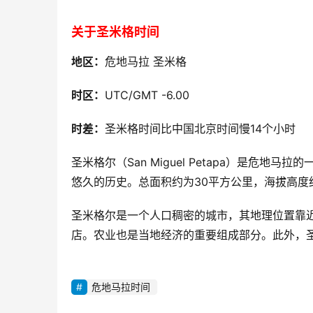
关于圣米格时间
地区：
危地马拉
圣米格
时区：
UTC/GMT -6.00
时差：
圣米格时间比中国北京时间慢14个小时
圣米格尔（San Miguel Petapa）是
悠久的历史。总面积约为30平方公里，海拔高度约为
圣米格尔是一个人口稠密的城市，其地理位置靠
店。农业也是当地经济的重要组成部分。此外，
危地马拉时间