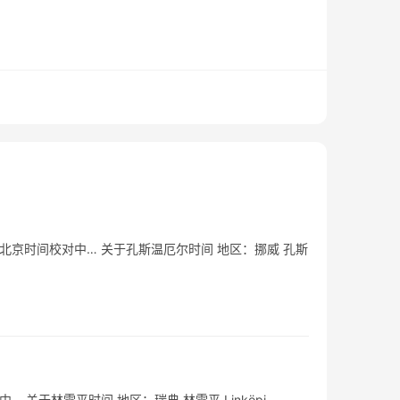
北京时间校对中… 关于孔斯温厄尔时间 地区：挪威 孔斯
关于林雪平时间 地区：瑞典 林雪平 Linköpi…