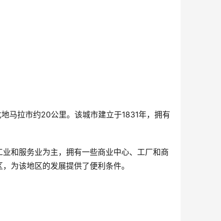
危地马拉市约20公里。该城市建立于1831年，拥有
工业和服务业为主，拥有一些商业中心、工厂和商
区，为该地区的发展提供了便利条件。