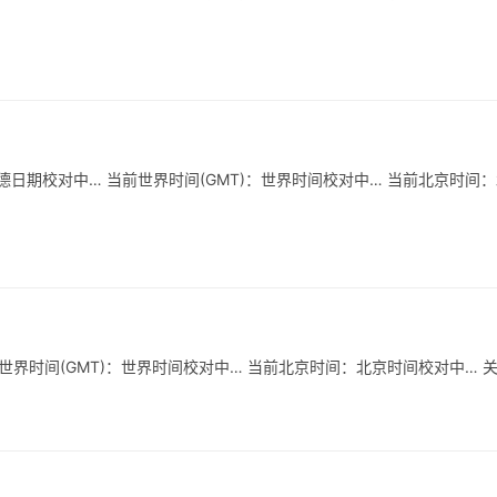
日期校对中… 当前世界时间(GMT)：世界时间校对中… 当前北京时间：
界时间(GMT)：世界时间校对中… 当前北京时间：北京时间校对中… 关于佩