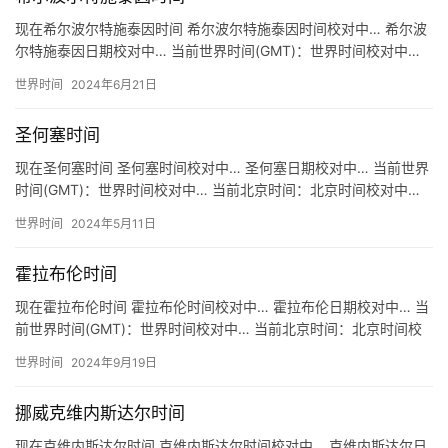
现在希尔波尔特施泰因时间 希尔波尔特施泰因时间校对中… 希尔波
尔特施泰因日期校对中… 当前世界时间(GMT)：世界时间校对中…
当前北京时间：北京时间校对中… 关于希尔波尔特施泰因…
世界时间
2024年6月21日
圣何塞时间
现在圣何塞时间 圣何塞时间校对中… 圣何塞日期校对中… 当前世界
时间(GMT)：世界时间校对中… 当前北京时间：北京时间校对中…
关于圣何塞时间 地区：哥斯达黎加 圣何塞 San …
世界时间
2024年5月11日
霍拉布伦时间
现在霍拉布伦时间 霍拉布伦时间校对中… 霍拉布伦日期校对中… 当
前世界时间(GMT)：世界时间校对中… 当前北京时间：北京时间校
对中… 关于霍拉布伦时间 地区：奥地利 霍拉布伦 H…
世界时间
2024年9月19日
挪威克维内斯达尔时间
现在克维内斯达尔时间 克维内斯达尔时间校对中… 克维内斯达尔日