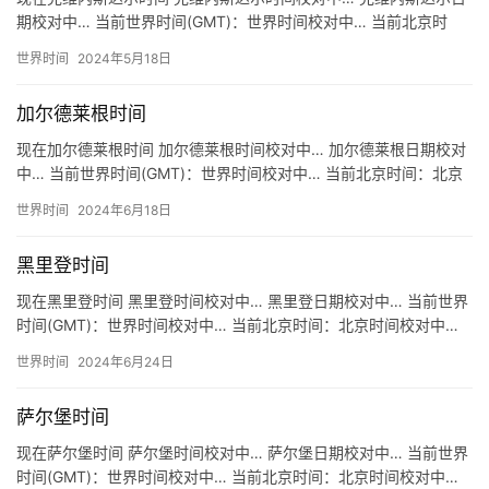
期校对中… 当前世界时间(GMT)：世界时间校对中… 当前北京时
间：北京时间校对中… 关于克维内斯达尔时间 地区：挪威…
世界时间
2024年5月18日
加尔德莱根时间
现在加尔德莱根时间 加尔德莱根时间校对中… 加尔德莱根日期校对
中… 当前世界时间(GMT)：世界时间校对中… 当前北京时间：北京
时间校对中… 关于加尔德莱根时间 地区：德国 加尔德…
世界时间
2024年6月18日
黑里登时间
现在黑里登时间 黑里登时间校对中… 黑里登日期校对中… 当前世界
时间(GMT)：世界时间校对中… 当前北京时间：北京时间校对中…
关于黑里登时间 地区：德国 黑里登 Herried…
世界时间
2024年6月24日
萨尔堡时间
现在萨尔堡时间 萨尔堡时间校对中… 萨尔堡日期校对中… 当前世界
时间(GMT)：世界时间校对中… 当前北京时间：北京时间校对中…