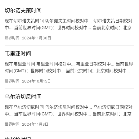
切尔诺夫策时间
现在切尔诺夫策时间 切尔诺夫策时间校对中… 切尔诺夫策日期校对
中… 当前世界时间(GMT)：世界时间校对中… 当前北京时间：北京
时间校对中… 关于切尔诺夫策时间 地区：乌克兰 切尔…
世界时间
2024年11月30日
韦里亚时间
现在韦里亚时间 韦里亚时间校对中… 韦里亚日期校对中… 当前世界
时间(GMT)：世界时间校对中… 当前北京时间：北京时间校对中…
关于韦里亚时间 地区：希腊 韦里亚 Βέροια …
世界时间
2024年10月15日
乌尔济切尼时间
现在乌尔济切尼时间 乌尔济切尼时间校对中… 乌尔济切尼日期校对
中… 当前世界时间(GMT)：世界时间校对中… 当前北京时间：北京
时间校对中… 关于乌尔济切尼时间 地区：罗马尼亚 乌…
世界时间
2024年11月8日