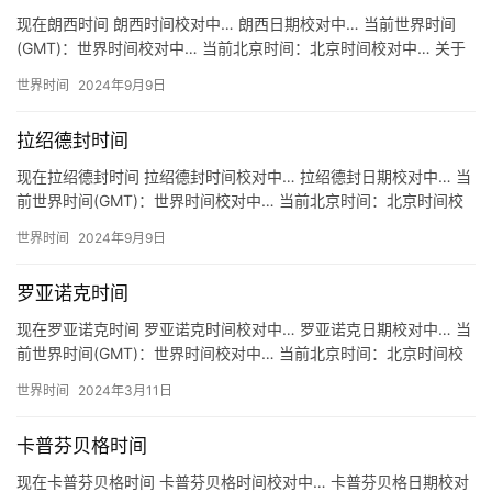
现在朗西时间 朗西时间校对中… 朗西日期校对中… 当前世界时间
(GMT)：世界时间校对中… 当前北京时间：北京时间校对中… 关于
朗西时间 地区：瑞士 朗西 Lancy 时区：UTC…
世界时间
2024年9月9日
拉绍德封时间
现在拉绍德封时间 拉绍德封时间校对中… 拉绍德封日期校对中… 当
前世界时间(GMT)：世界时间校对中… 当前北京时间：北京时间校
对中… 关于拉绍德封时间 地区：瑞士 拉绍德封 La…
世界时间
2024年9月9日
罗亚诺克时间
现在罗亚诺克时间 罗亚诺克时间校对中… 罗亚诺克日期校对中… 当
前世界时间(GMT)：世界时间校对中… 当前北京时间：北京时间校
对中… 关于罗亚诺克时间 地区：美国 罗亚诺克 Ro…
世界时间
2024年3月11日
卡普芬贝格时间
现在卡普芬贝格时间 卡普芬贝格时间校对中… 卡普芬贝格日期校对