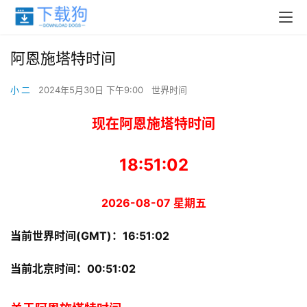
阿恩施塔特时间
小 二
2024年5月30日 下午9:00
世界时间
现在阿恩施塔特时间
18:51:02
2026-08-07 星期五
当前世界时间(GMT)：
16:51:02
当前北京时间：
00:51:02