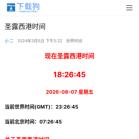
圣露西港时间
小 二
2024年3月5日 下午5:22
世界时间
现在圣露西港时间
18:26:45
2026-08-07 星期五
当前世界时间(GMT)：
23:26:45
当前北京时间：
07:26:45