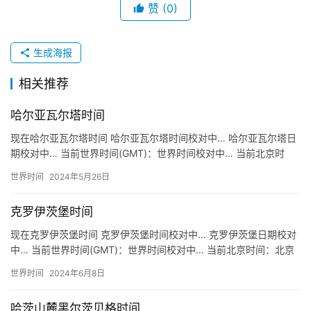
赞
(0)
生成海报
相关推荐
哈尔亚瓦尔塔时间
现在哈尔亚瓦尔塔时间 哈尔亚瓦尔塔时间校对中… 哈尔亚瓦尔塔日
期校对中… 当前世界时间(GMT)：世界时间校对中… 当前北京时
间：北京时间校对中… 关于哈尔亚瓦尔塔时间 地区：芬兰…
世界时间
2024年5月26日
克罗伊茨堡时间
现在克罗伊茨堡时间 克罗伊茨堡时间校对中… 克罗伊茨堡日期校对
中… 当前世界时间(GMT)：世界时间校对中… 当前北京时间：北京
时间校对中… 关于克罗伊茨堡时间 地区：德国 克罗伊…
世界时间
2024年6月8日
哈茨山麓黑尔茨贝格时间