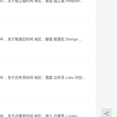
关于独立城时间 地区：美国 独立城 Indepen…
关于斯唐厄时间 地区：挪威 斯唐厄 Stange …
 关于吕布茨时间 地区：德国 吕布茨 Lübz 时区…
关于卢塞恩时间 地区：瑞士 卢塞恩 Luzern …