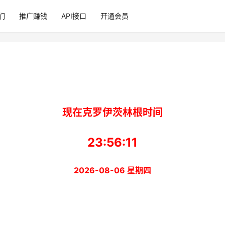
们
推广赚钱
API接口
开通会员
现在克罗伊茨林根时间
23:56:12
2026-08-06 星期四