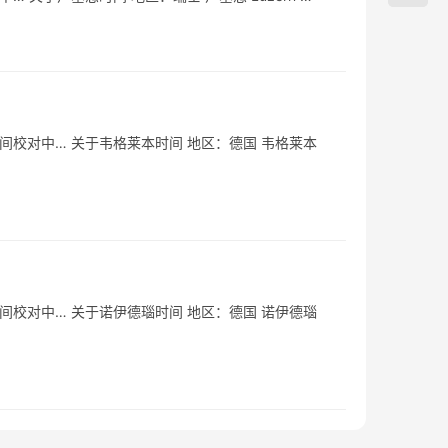
间校对中… 关于韦格莱本时间 地区：德国 韦格莱本
间校对中… 关于诺伊德瑙时间 地区：德国 诺伊德瑙