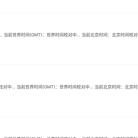
 当前世界时间(GMT)：世界时间校对中… 当前北京时间：北京时间校对
对中… 当前世界时间(GMT)：世界时间校对中… 当前北京时间：北京时