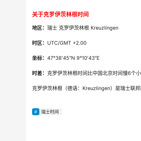
关于克罗伊茨林根时间
地区：
瑞士 克罗伊茨林根 Kreuzlingen
时区：
UTC/GMT +2.00
坐标：
47°38′45″N
9°10′43″E
时差：
克罗伊茨林根时间比中国北京时间慢6个
克罗伊茨林根（德语：
Kreuzlingen
）是瑞士联邦
瑞士时间