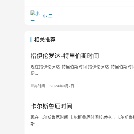
小 二
相关推荐
措伊伦罗达-特里伯斯时间
现在措伊伦罗达-特里伯斯时间 措伊伦罗达-特里伯斯时间
伊…
世界时间
2024年9月7日
卡尔斯鲁厄时间
现在卡尔斯鲁厄时间 卡尔斯鲁厄时间校对中… 卡尔斯鲁厄
斯…