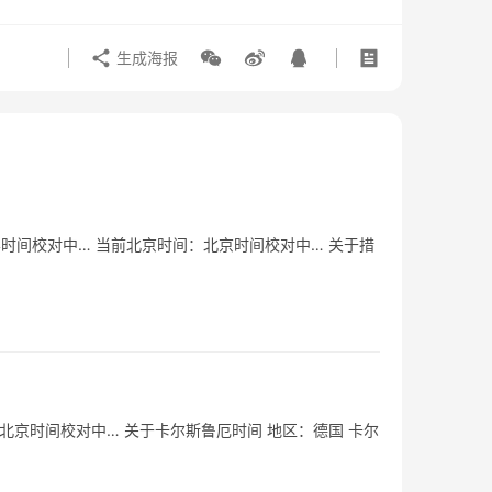
生成海报
界时间校对中… 当前北京时间：北京时间校对中… 关于措
北京时间校对中… 关于卡尔斯鲁厄时间 地区：德国 卡尔