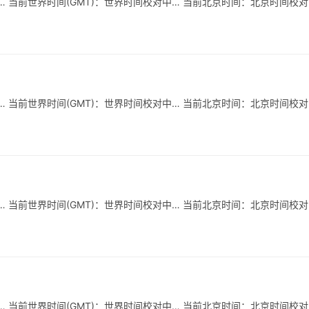
当前世界时间(GMT)：世界时间校对中… 当前北京时间：北京时间校对中… 
当前世界时间(GMT)：世界时间校对中… 当前北京时间：北京时间校对中… 
当前世界时间(GMT)：世界时间校对中… 当前北京时间：北京时间校对中…
当前世界时间(GMT)：世界时间校对中… 当前北京时间：北京时间校对中… 