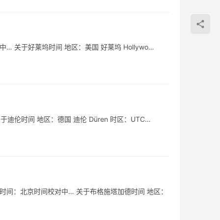
关于好莱坞时间 地区：美国 好莱坞 Hollywo…
伦时间 地区：德国 迪伦 Düren 时区：UTC…
京时间：北京时间校对中… 关于布格施塔加德时间 地区：