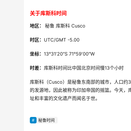
关于库斯科时间
地区：
秘鲁 库斯科 Cusco
时区：
UTC/GMT -5.00
坐标：
13°31′20″S
71°59′00″W
时差：
库斯科时间比中国北京时间慢13个小时
库斯科（Cusco）是秘鲁东南部的城市，人口约
的发源地，因此被称为印加帝国的摇篮。今天，
址和丰富的文化遗产而闻名于世。
秘鲁时间