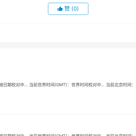
赞
(0)
日期校对中… 当前世界时间(GMT)：世界时间校对中… 当前北京时间：
城日期校对中… 当前世界时间(GMT)：世界时间校对中… 当前北京时间