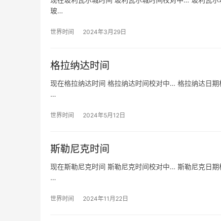
玻…
世界时间
2024年3月29日
格拉纳达时间
现在格拉纳达时间 格拉纳达时间校对中… 格拉纳达日期校
…
世界时间
2024年5月12日
斯勒尼克时间
现在斯勒尼克时间 斯勒尼克时间校对中… 斯勒尼克日期校
…
世界时间
2024年11月22日