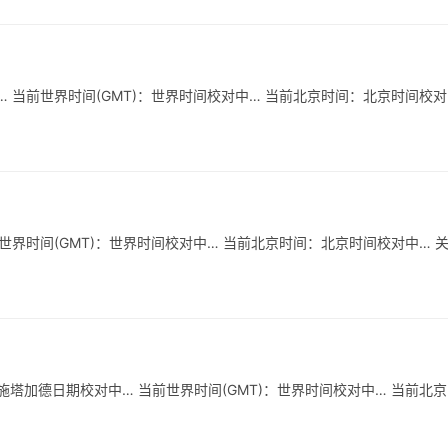
当前世界时间(GMT)：世界时间校对中… 当前北京时间：北京时间校对中… 
界时间(GMT)：世界时间校对中… 当前北京时间：北京时间校对中… 关于迪
施塔加德日期校对中… 当前世界时间(GMT)：世界时间校对中… 当前北