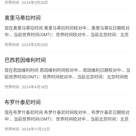
世界时间
2024年5月26日
奥里马蒂拉时间
现在奥里马蒂拉时间 奥里马蒂拉时间校对中… 奥里马蒂拉日期校对
中… 当前世界时间(GMT)：世界时间校对中… 当前北京时间：北京
时间校对中… 关于奥里马蒂拉时间 地区：芬兰 奥里马…
世界时间
2024年5月29日
巴西若因维利时间
现在若因维利时间 若因维利时间校对中… 若因维利日期校对中… 当
前世界时间(GMT)：世界时间校对中… 当前北京时间：北京时间校
对中… 关于若因维利时间 地区：巴西 若因维利 Jo…
世界时间
2024年4月18日
布罗什泰尼时间
现在布罗什泰尼时间 布罗什泰尼时间校对中… 布罗什泰尼日期校对
中… 当前世界时间(GMT)：世界时间校对中… 当前北京时间：北京
时间校对中… 关于布罗什泰尼时间 地区：罗马尼亚 布…
世界时间
2024年11月23日