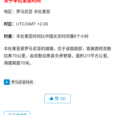
关于丰杜莱亚时间
地区：罗马尼亚 丰杜莱亚
时区：
UTC/GMT +2.00
时差：
丰杜莱亚时间比中国北京时间慢6个小时
丰杜莱亚是罗马尼亚的城镇，位于该国南部，距离首府克勒
拉希70公里，由克勒拉希县负责管辖，面积211平方公里，
海拔高度70米。
罗马尼亚时间
赞
(0)
生成海报