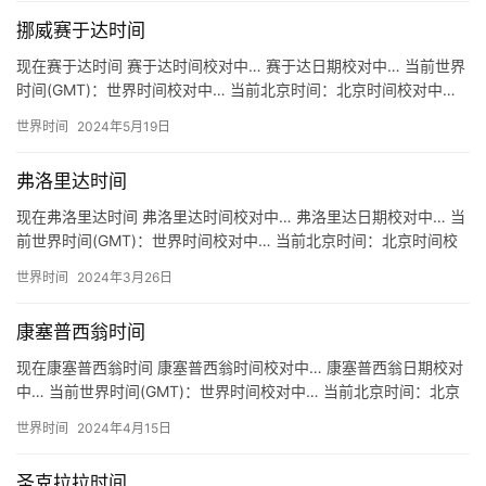
挪威赛于达时间
现在赛于达时间 赛于达时间校对中… 赛于达日期校对中… 当前世界
时间(GMT)：世界时间校对中… 当前北京时间：北京时间校对中…
关于赛于达时间 地区：挪威 赛于达 Sauda 时…
世界时间
2024年5月19日
弗洛里达时间
现在弗洛里达时间 弗洛里达时间校对中… 弗洛里达日期校对中… 当
前世界时间(GMT)：世界时间校对中… 当前北京时间：北京时间校
对中… 关于弗洛里达时间 地区：古巴 弗洛里达 时区…
世界时间
2024年3月26日
康塞普西翁时间
现在康塞普西翁时间 康塞普西翁时间校对中… 康塞普西翁日期校对
中… 当前世界时间(GMT)：世界时间校对中… 当前北京时间：北京
时间校对中… 关于康塞普西翁时间 地区：智利 康塞普…
世界时间
2024年4月15日
圣克拉拉时间