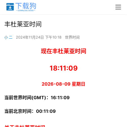
丰杜莱亚时间
小 二
2024年11月24日 下午10:18
世界时间
现在丰杜莱亚时间
18:11:09
2026-08-09 星期日
当前世界时间(GMT)：
16:11:09
当前北京时间：
00:11:09