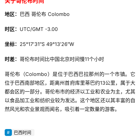
关于哥伦布时间
地区：
巴西 哥伦布 Colombo
时区：
UTC/GMT -3.00
坐标：
25°17′31″S
49°13′26″W
时差：
哥伦布时间比中国北京时间慢11个小时
哥伦布（Colombo）是位于巴西巴拉那州的一个市镇。它
位于巴西南部地区，距离州首府库里蒂巴约13公里，属于大
都会区的一部分。哥伦布市的经济以工业和农业为主，尤其
以食品加工业和纺织业较为发达。这个地区还以其丰富的自
然风光和农业景观而闻名，吸引着一定数量的游客。
巴西时间