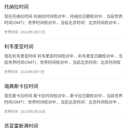
托纳拉时间
现在托纳拉时间 托纳拉时间校对中… 托纳拉日期校对中… 当前世界
时间(GMT)：世界时间校对中… 当前北京时间：北京时间校对中…
关于托纳拉时间 地区：墨西哥 托纳拉 时区：UTC…
世界时间
2024年3月21日
利韦里亚时间
现在利韦里亚时间 利韦里亚时间校对中… 利韦里亚日期校对中… 当
前世界时间(GMT)：世界时间校对中… 当前北京时间：北京时间校
对中… 关于利韦里亚时间 地区：哥斯达黎加 利韦里亚…
世界时间
2024年5月11日
瑞典斯卡拉时间
现在斯卡拉时间 斯卡拉时间校对中… 斯卡拉日期校对中… 当前世界
时间(GMT)：世界时间校对中… 当前北京时间：北京时间校对中…
关于斯卡拉时间 地区：瑞典 斯卡拉 Skara 时…
世界时间
2024年5月24日
苏亚雷斯港时间