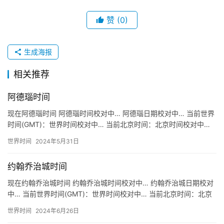
赞
(0)
生成海报
相关推荐
阿德瑙时间
现在阿德瑙时间 阿德瑙时间校对中… 阿德瑙日期校对中… 当前世界
时间(GMT)：世界时间校对中… 当前北京时间：北京时间校对中…
关于阿德瑙时间 地区：德国 阿德瑙 Stadt 时…
世界时间
2024年5月31日
约翰乔治城时间
现在约翰乔治城时间 约翰乔治城时间校对中… 约翰乔治城日期校对
中… 当前世界时间(GMT)：世界时间校对中… 当前北京时间：北京
时间校对中… 关于约翰乔治城时间 地区：德国 约翰乔…
世界时间
2024年6月26日