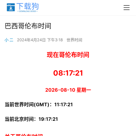
巴西哥伦布时间
小 二
2024年4月24日 下午3:18
世界时间
现在哥伦布时间
08:17:22
2026-08-10 星期一
当前世界时间(GMT)：
11:17:22
当前北京时间：
19:17:22