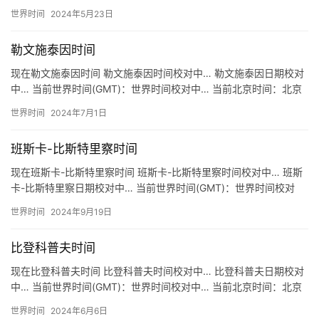
时间校对中… 关于林德斯贝里时间 地区：瑞典 林德斯…
世界时间
2024年5月23日
勒文施泰因时间
现在勒文施泰因时间 勒文施泰因时间校对中… 勒文施泰因日期校对
中… 当前世界时间(GMT)：世界时间校对中… 当前北京时间：北京
时间校对中… 关于勒文施泰因时间 地区：德国 勒文施…
世界时间
2024年7月1日
班斯卡-比斯特里察时间
现在班斯卡-比斯特里察时间 班斯卡-比斯特里察时间校对中… 班斯
卡-比斯特里察日期校对中… 当前世界时间(GMT)：世界时间校对
中… 当前北京时间：北京时间校对中… 关于班斯卡-比…
世界时间
2024年9月19日
比登科普夫时间
现在比登科普夫时间 比登科普夫时间校对中… 比登科普夫日期校对
中… 当前世界时间(GMT)：世界时间校对中… 当前北京时间：北京
时间校对中… 关于比登科普夫时间 地区：德国 比登科…
世界时间
2024年6月6日