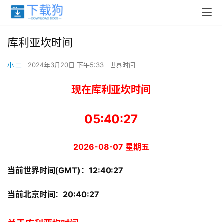
库利亚坎时间
小 二
2024年3月20日 下午5:33
世界时间
现在库利亚坎时间
05:40:27
2026-08-07 星期五
当前世界时间(GMT)：
12:40:27
当前北京时间：
20:40:27