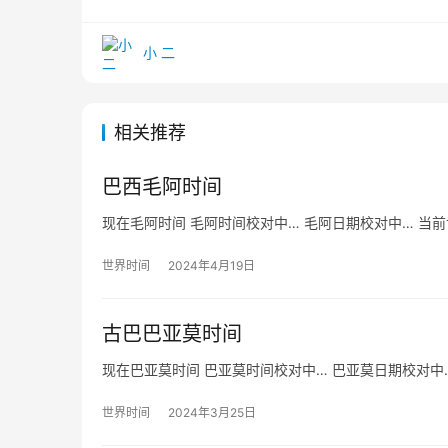
小 二
相关推荐
巴西毛阿时间
现在毛阿时间 毛阿时间校对中… 毛阿日期校对中… 当前世
世界时间
2024年4月19日
古巴巴亚莫时间
现在巴亚莫时间 巴亚莫时间校对中… 巴亚莫日期校对中… 
世界时间
2024年3月25日