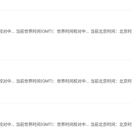
对中… 当前世界时间(GMT)：世界时间校对中… 当前北京时间：北京时
对中… 当前世界时间(GMT)：世界时间校对中… 当前北京时间：北京时间
对中… 当前世界时间(GMT)：世界时间校对中… 当前北京时间：北京时