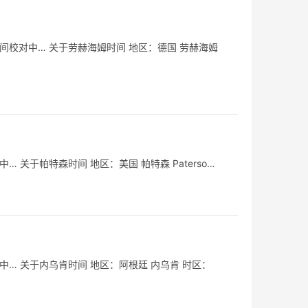
间校对中… 关于劳赫海姆时间 地区：德国 劳赫海姆
关于帕特森时间 地区：美国 帕特森 Paterso…
中… 关于内乌肯时间 地区：阿根廷 内乌肯 时区：