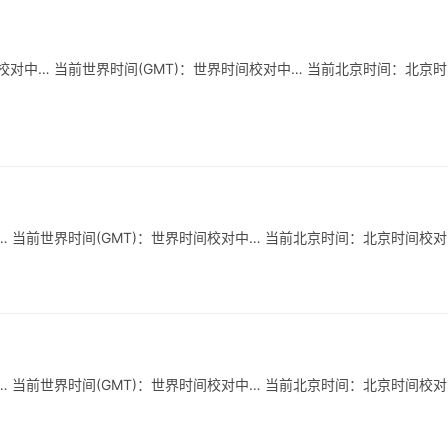
对中… 当前世界时间(GMT)：世界时间校对中… 当前北京时间：北京时
当前世界时间(GMT)：世界时间校对中… 当前北京时间：北京时间校对中… 
 当前世界时间(GMT)：世界时间校对中… 当前北京时间：北京时间校对