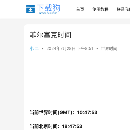
首页
使用教程
联系我
菲尔塞克时间
小 二
•
2024年7月28日 下午8:51
•
世界时间
当前世界时间(GMT)：
10:47:54
当前北京时间：
18:47:54