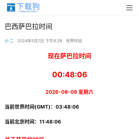
巴西萨巴拉时间
小 二
2024年5月7日 下午9:28
世界时间
现在萨巴拉时间
00:48:06
2026-08-08 星期六
当前世界时间(GMT)：
03:48:06
当前北京时间：
11:48:06