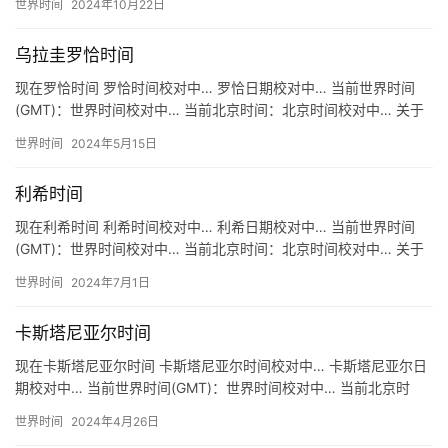
世界时间
2024年10月22日
乌拉圭罗恰时间
现在罗恰时间 罗恰时间校对中… 罗恰日期校对中… 当前世界时间
(GMT)：世界时间校对中… 当前北京时间：北京时间校对中… 关于
罗恰时间 地区：乌拉圭 罗恰 时区：UTC/GMT …
世界时间
2024年5月15日
利希时间
现在利希时间 利希时间校对中… 利希日期校对中… 当前世界时间
(GMT)：世界时间校对中… 当前北京时间：北京时间校对中… 关于
利希时间 地区：德国 利希 Lich 时区：UTC/…
世界时间
2024年7月1日
卡斯塔尼亚尔时间
现在卡斯塔尼亚尔时间 卡斯塔尼亚尔时间校对中… 卡斯塔尼亚尔日
期校对中… 当前世界时间(GMT)：世界时间校对中… 当前北京时
间：北京时间校对中… 关于卡斯塔尼亚尔时间 地区：巴西…
世界时间
2024年4月26日