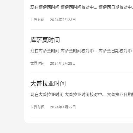
现在博伊西时间 博伊西时间校对中… 博伊西日期校对中… 
世界时间
2024年2月23日
库萨莫时间
现在库萨莫时间 库萨莫时间校对中… 库萨莫日期校对中… 
世界时间
2024年5月28日
大普拉亚时间
现在大普拉亚时间 大普拉亚时间校对中… 大普拉亚日期校
世界时间
2024年4月22日