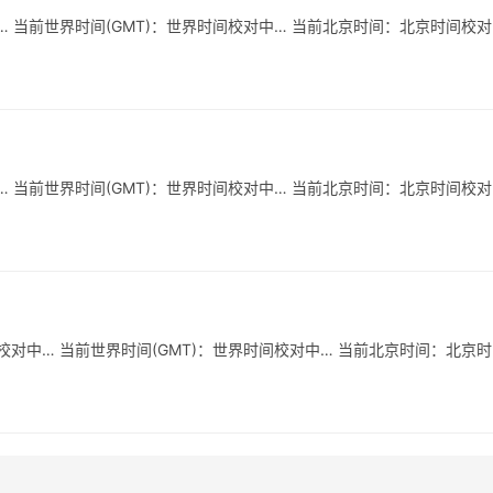
当前世界时间(GMT)：世界时间校对中… 当前北京时间：北京时间校对中… 
当前世界时间(GMT)：世界时间校对中… 当前北京时间：北京时间校对中…
对中… 当前世界时间(GMT)：世界时间校对中… 当前北京时间：北京时间