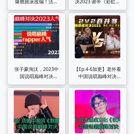
爆燃摇滚改编！法老
决2023 谢帝《彩虹》
《我想（remix) 》 理
个人舞台现场！
想主义者的胜利！
张子豪淘汰，2023中
【Ep.4-6加更】老外看
国说唱巅峰对决
中国说唱巅峰对决
Rapper人气排名，谁
2023 杨和苏/黄旭《冠
能夺得冠军
军相》 对战 VAVA/雾
都《城堡》