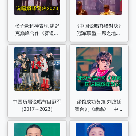
张子豪超神表现 满舒
《中国说唱巅峰对决》
克巅峰合作《赛道模
冠军联盟一席之地在
式》 #张子豪 #满舒克
2022年和2023年3V3
#中国说唱巅峰对决
环节的差别
2023
中国历届说唱节目冠军
踢馆成功黄旭 刘炫廷
（2017～2023）
舞台剧《蜥蜴》 中国
说唱巅峰对决