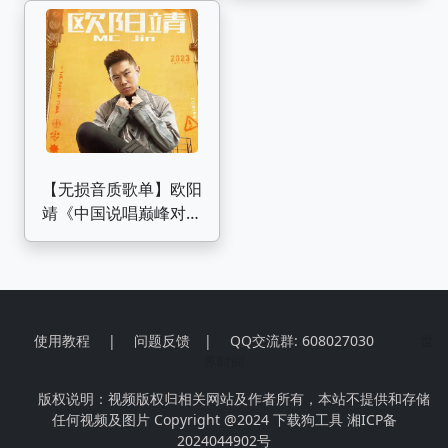
【无损音质歌单】欧阳
靖《中国说唱巅峰对决
2023》竞演曲目合集
使用教程
|
问题反馈
|
QQ交流群: 608027030
世
界时间
版权说明：视频版权归相关网站及作者所有，本站不提供和存储
任何视频及图片 Copyright @2024
下载狗工具
湘ICP备
2024044902号