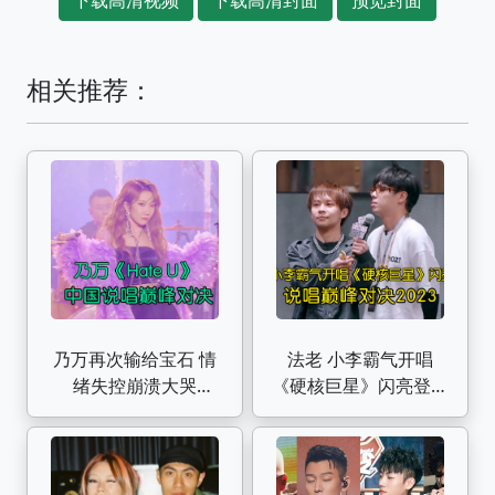
相关推荐：
乃万再次输给宝石 情
法老 小李霸气开唱
绪失控崩溃大哭
《硬核巨星》闪亮登场
《Hate U》 中国说唱
中国说唱巅峰对决
巅峰对决
2023