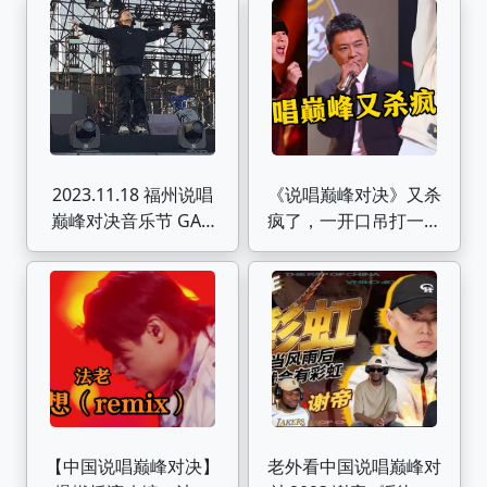
这些伤痛的时候，包着
碎裂的心继续下一个
梦，也知道我们并不会
退缩”｜当我们一起走
过
2023.11.18 福州说唱
《说唱巅峰对决》又杀
巅峰对决音乐节 GALI
疯了，一开口吊打一众
4k全程
rapper，网友：太顶
了
【中国说唱巅峰对决】
老外看中国说唱巅峰对