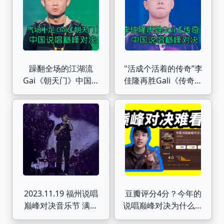
躁翻全场的江湖流
"活成个活着的传奇”李
Gai《朝天门》中国说
佳隆再胜Gali《传奇》
唱巅峰对决
中国说唱巅峰对决
2023.11.19 福州说唱
豆瓣评分4分？今年的
巅峰对决音乐节 满舒
说唱巅峰对决为什么这
克4k全程
么难看？