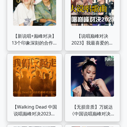
【新说唱+巅峰对决】
【说唱巅峰对决
13个印象深刻的合作舞
2023】我最喜爱的的
台（个人向）
十大说唱歌曲《诀爱
尽》&《我想》盛宇法
老成最大赢家
【Walking Dead 中国
【无损音质】万妮达
说唱巅峰对决2023群
《中国说唱巅峰对决》
像】“当我们一起走过
竞演曲目合集