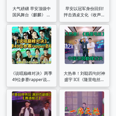
大气磅礴 早安顶级中
早安以冠军身份回归!
国风舞台《麒麟》 中
抨击酒桌文化《收声》
国说唱巅峰对决
中国说唱巅峰对决
《说唱巅峰对决》两季
大热单！刘聪四句封神
49位参赛rapper说唱
盛宇 ICE《隆里电丝》
金曲大盘点（第一期）
中国说唱巅峰对决