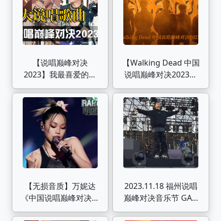
【说唱巅峰对决
【Walking Dead 中国
2023】我最喜爱的的
说唱巅峰对决2023群
十大说唱歌曲《诀爱
像】“当我们一起走过
尽》&《我想》盛宇法
这些伤痛的时候，包着
老成最大赢家
碎裂的心继续下一个
梦，也知道我们并不会
退缩”｜当我们一起走
过
【无损音质】万妮达
2023.11.18 福州说唱
《中国说唱巅峰对决》
巅峰对决音乐节 GALI
竞演曲目合集
4k全程