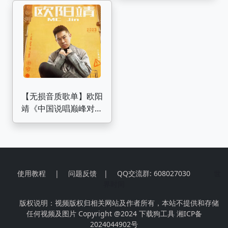
【无损音质歌单】欧阳
靖《中国说唱巅峰对决
2023》竞演曲目合集
使用教程
|
问题反馈
|
QQ交流群: 608027030
世
界时间
版权说明：视频版权归相关网站及作者所有，本站不提供和存储
任何视频及图片 Copyright @2024
下载狗工具
湘ICP备
2024044902号