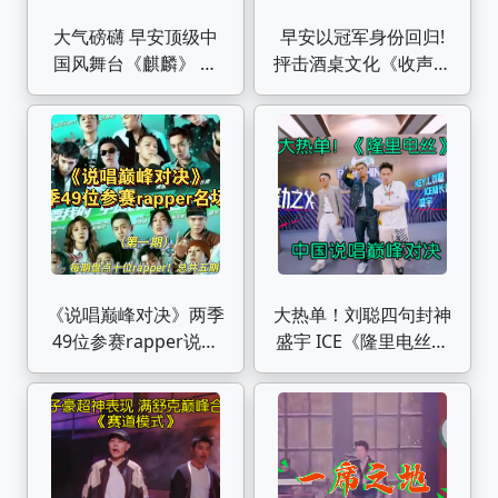
大气磅礴 早安顶级中
早安以冠军身份回归!
国风舞台《麒麟》 中
抨击酒桌文化《收声》
国说唱巅峰对决
中国说唱巅峰对决
《说唱巅峰对决》两季
大热单！刘聪四句封神
49位参赛rapper说唱
盛宇 ICE《隆里电丝》
金曲大盘点（第一期）
中国说唱巅峰对决