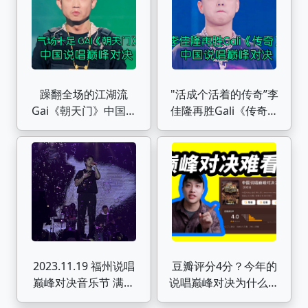
躁翻全场的江湖流
"活成个活着的传奇”李
Gai《朝天门》中国说
佳隆再胜Gali《传奇》
唱巅峰对决
中国说唱巅峰对决
2023.11.19 福州说唱
豆瓣评分4分？今年的
巅峰对决音乐节 满舒
说唱巅峰对决为什么这
克4k全程
么难看？