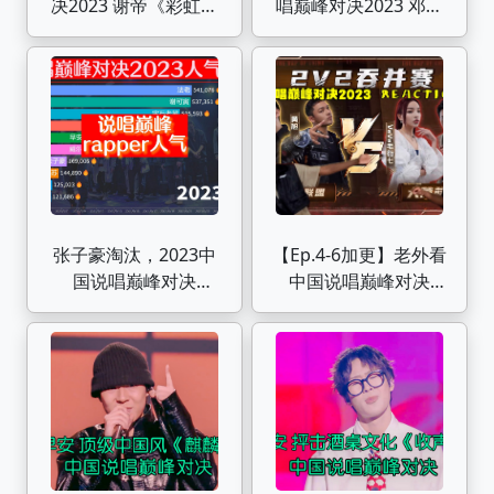
决2023 谢帝《彩虹》
唱巅峰对决2023 邓典
个人舞台现场！
果DDG 《耍》太嗨
咯!!!
张子豪淘汰，2023中
【Ep.4-6加更】老外看
国说唱巅峰对决
中国说唱巅峰对决
Rapper人气排名，谁
2023 杨和苏/黄旭《冠
能夺得冠军
军相》 对战 VAVA/雾
都《城堡》