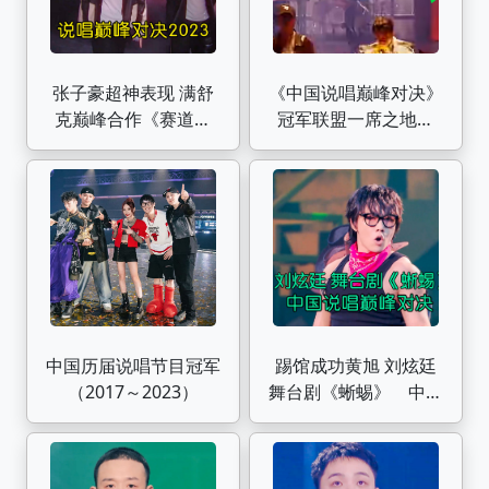
张子豪超神表现 满舒
《中国说唱巅峰对决》
克巅峰合作《赛道模
冠军联盟一席之地在
式》 #张子豪 #满舒克
2022年和2023年3V3
#中国说唱巅峰对决
环节的差别
2023
中国历届说唱节目冠军
踢馆成功黄旭 刘炫廷
（2017～2023）
舞台剧《蜥蜴》 中国
说唱巅峰对决