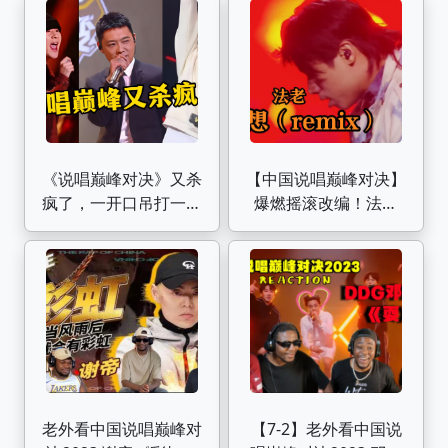
《说唱巅峰对决》又杀
【中国说唱巅峰对决】
疯了，一开口吊打一众
爆燃摇滚改编！法老
rapper，网友：太顶
《我想（remix) 》 理
了
想主义者的胜利！
老外看中国说唱巅峰对
【7-2】老外看中国说