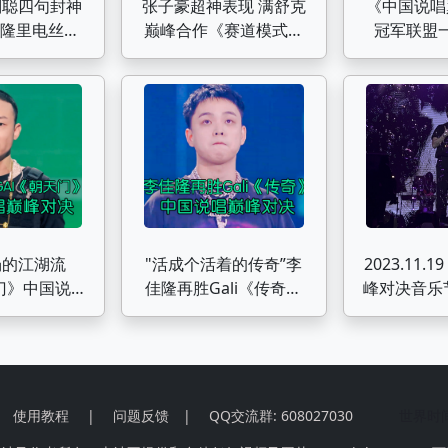
刘聪四句封神
张子豪超神表现 满舒克
《中国说唱
E《隆里电丝》
巅峰合作《赛道模式》
冠军联盟
唱巅峰对决
#张子豪 #满舒克 #中国
2022年和2
说唱巅峰对决2023
节的
场的江湖流
"活成个活着的传奇”李
2023.11.
天门》中国说唱
佳隆再胜Gali《传奇》
峰对决音乐节
峰对决
中国说唱巅峰对决
全
使用教程
|
问题反馈
|
QQ交流群: 608027030
世界时