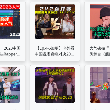
主义者
，2023中国
【Ep.4-6加更】老外看
大气磅礴 
Rapper人
中国说唱巅峰对决2023
风舞台《麒
谁能夺得冠军
杨和苏/黄旭《冠军相》
唱巅
对战 VAVA/雾都《城
堡》