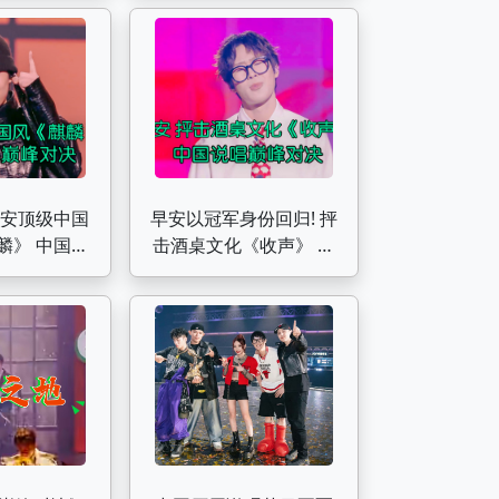
的胜利！
早安顶级中国
早安以冠军身份回归! 抨
麟》 中国说
击酒桌文化《收声》 中
峰对决
国说唱巅峰对决