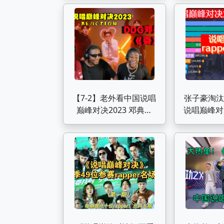
【7-2】老外看中国说唱
张子豪淘汰
巅峰对决2023 邓典果
说唱巅峰对决
DDG 《耍》太嗨咯!!!
气排名，