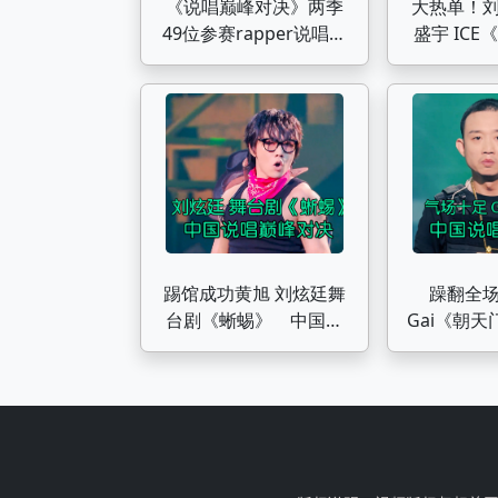
《说唱巅峰对决》两季
大热单！
49位参赛rapper说唱金
盛宇 IC
曲大盘点（第一期）
中国说
踢馆成功黄旭 刘炫廷舞
躁翻全
台剧《蜥蜴》 中国说
Gai《朝
唱巅峰对决
巅