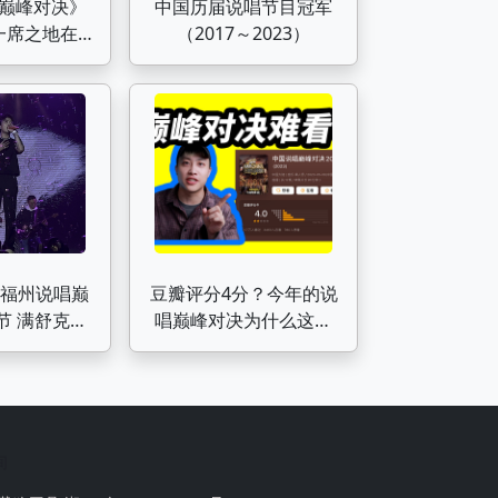
巅峰对决》
中国历届说唱节目冠军
一席之地在
（2017～2023）
023年3V3环
差别
19 福州说唱巅
豆瓣评分4分？今年的说
 满舒克4k
唱巅峰对决为什么这么
程
难看？
间