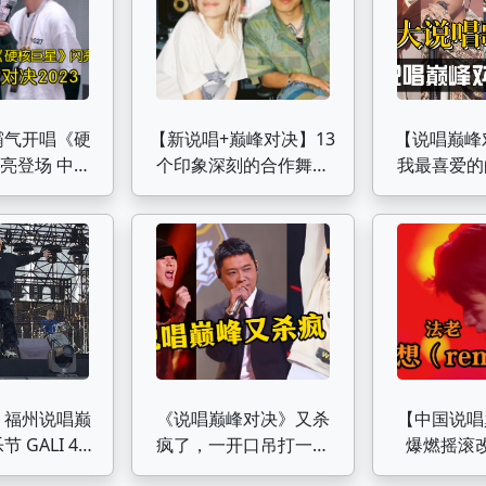
霸气开唱《硬
【新说唱+巅峰对决】13
【说唱巅峰对
登场 中国
个印象深刻的合作舞台
我最喜爱的
对决2023
（个人向）
歌曲《诀爱
想》盛宇法
.18 福州说唱巅
《说唱巅峰对决》又杀
【中国说唱
 GALI 4k
疯了，一开口吊打一众
爆燃摇滚
全程
rapper，网友：太顶了
《我想（rem