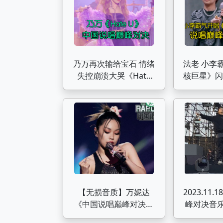
乃万再次输给宝石 情绪
法老 小李
失控崩溃大哭《Hate
核巨星》闪亮
U》 中国说唱巅峰对决
说唱巅峰
【无损音质】万妮达
2023.11
《中国说唱巅峰对决》
峰对决音乐节
竞演曲目合集