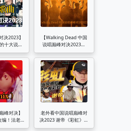
决2023】
【Walking Dead 中国
的十大说唱
说唱巅峰对决2023群
尽》&《我
像】“当我们一起走过这
老成最大赢
些伤痛的时候，包着碎
家
裂的心继续下一个梦，
也知道我们并不会退
缩”｜当我们一起走过
巅峰对决】
老外看中国说唱巅峰对
改编！法老
决2023 谢帝《彩虹》个
ix) 》 理想
人舞台现场！