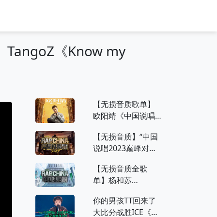
ngoZ《Know my
【无损音质歌单】
欧阳靖《中国说唱
巅峰对决2023》竞
【无损音质】“中国
演曲目合集
说唱2023巅峰对
决”，火爆开唱，持
【无损音质全歌
续更新！
单】杨和苏
KeyNG《中国说唱
你的男孩TT回来了
巅峰对决》歌曲合
大比分战胜ICE《你
集