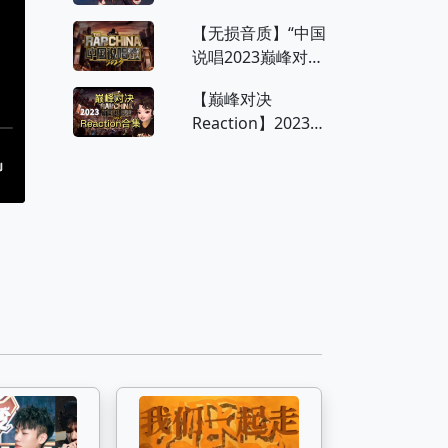
最好知道》中国说
【无损音质】“中国
唱巅峰对决
说唱2023巅峰对
决”，火爆开唱，持
【巅峰对决
续更新！
Reaction】2023总
回顾合集