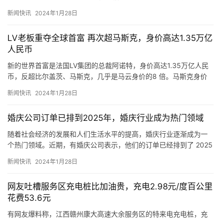
己不结婚并非因为没有遇到合适的人，而是还没有遇到有感觉的人…
新闻快讯
2024年1月28日
LV老板重夺全球首富 再次超马斯克，身价高达1.35万亿
人民币
新的世界首富是法国LV集团的总裁阿诺特，身价高达1.35万亿人民
币，反超比尔盖茨、马斯克，几乎是马云身价的8 倍。马斯克身价
1.05万亿，退居世界第二，财富缩水3000多亿，主要是…
新闻快讯
2024年1月28日
婚庆公司订单已排到2025年，婚庆行业成为热门领域
随着社会经济的发展和人们生活水平的提高，婚庆行业逐渐成为一
个热门领域。近期，有婚庆公司表示，他们的订单已经排到了 2025
年。 造成这种情况的原因有很多。首先，随着人们对婚礼品质…
新闻快讯
2024年1月28日
网友吐槽服务区充电桩比加油贵，充电2.98元/度百公里
花费53.6元
有网友爆料称，江西赣州康大高速大余服务区的特来电充电桩，充