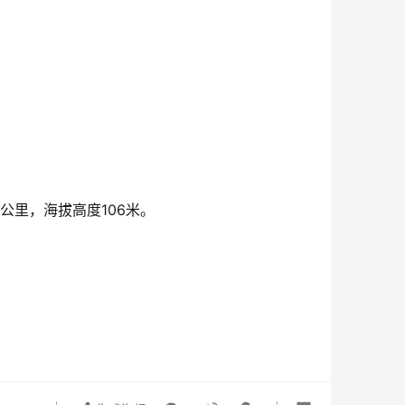
公里，海拔高度106米。