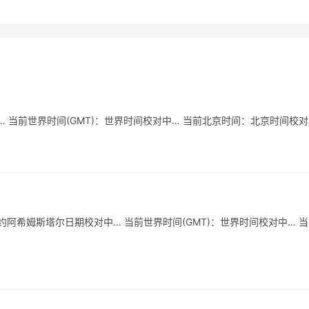
当前世界时间(GMT)：世界时间校对中… 当前北京时间：北京时间校对中… 
约阿希姆斯塔尔日期校对中… 当前世界时间(GMT)：世界时间校对中… 