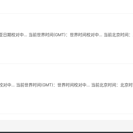
日期校对中… 当前世界时间(GMT)：世界时间校对中… 当前北京时间：
对中… 当前世界时间(GMT)：世界时间校对中… 当前北京时间：北京时