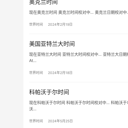
奥克兰时间
现在奥克兰时间 奥克兰时间校对中… 奥克兰日期校对中… 
世界时间
2024年2月19日
美国亚特兰大时间
现在亚特兰大时间 亚特兰大时间校对中… 亚特兰大日期校
At…
世界时间
2024年2月18日
科帕沃于尔时间
现在科帕沃于尔时间 科帕沃于尔时间校对中… 科帕沃于尔
沃…
世界时间
2024年5月25日