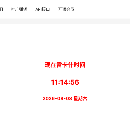
们
推广赚钱
API接口
开通会员
现在雷卡什时间
11:14:57
2026-08-08 星期六