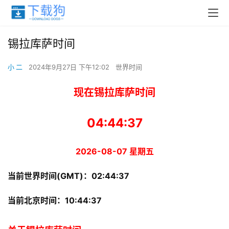
锡拉库萨时间
小 二
2024年9月27日 下午12:02
世界时间
现在锡拉库萨时间
04:44:38
2026-08-07 星期五
当前世界时间(GMT)：
02:44:38
当前北京时间：
10:44:38