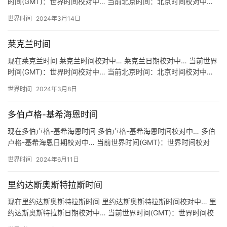
时间(GMT)：世界时间校对中… 当前北京时间：北京时间校对中…
关于金斯顿时间 地区：加拿大 金斯顿 Kingst…
世界时间
2024年3月14日
莱克兰时间
现在莱克兰时间 莱克兰时间校对中… 莱克兰日期校对中… 当前世界
时间(GMT)：世界时间校对中… 当前北京时间：北京时间校对中…
关于莱克兰时间 地区：美国 莱克兰 时区：UTC/…
世界时间
2024年3月8日
多伯卢格-基希海恩时间
现在多伯卢格-基希海恩时间 多伯卢格-基希海恩时间校对中… 多伯
卢格-基希海恩日期校对中… 当前世界时间(GMT)：世界时间校对
中… 当前北京时间：北京时间校对中… 关于多伯卢格-…
世界时间
2024年6月11日
里约达斯奥斯特拉斯时间
现在里约达斯奥斯特拉斯时间 里约达斯奥斯特拉斯时间校对中… 里
约达斯奥斯特拉斯日期校对中… 当前世界时间(GMT)：世界时间校
对中… 当前北京时间：北京时间校对中… 关于里约达斯奥…