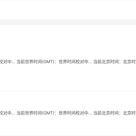
对中… 当前世界时间(GMT)：世界时间校对中… 当前北京时间：北京时
对中… 当前世界时间(GMT)：世界时间校对中… 当前北京时间：北京时间