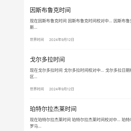
因斯布鲁克时间
现在因斯布鲁克时间 因斯布鲁克时间校对中… 因斯布鲁克
斯…
世界时间
2024年9月12日
戈尔多拉时间
现在戈尔多拉时间 戈尔多拉时间校对中… 戈尔多拉日期校
区…
世界时间
2024年9月12日
珀特尔拉杰莱时间
现在珀特尔拉杰莱时间 珀特尔拉杰莱时间校对中… 珀特
罗马…