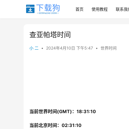
首页
使用教程
联系我
查亚帕塔时间
小 二
•
2024年4月10日 下午5:47
•
世界时间
当前世界时间(GMT)：
18:31:10
当前北京时间：
02:31:10