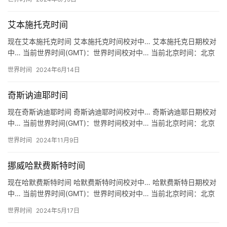
艾本施托克时间
现在艾本施托克时间 艾本施托克时间校对中… 艾本施托克日期校对
中… 当前世界时间(GMT)：世界时间校对中… 当前北京时间：北京
时间校对中… 关于艾本施托克时间 地区：德国 艾本施…
世界时间
2024年6月14日
奇斯讷迪耶时间
现在奇斯讷迪耶时间 奇斯讷迪耶时间校对中… 奇斯讷迪耶日期校对
中… 当前世界时间(GMT)：世界时间校对中… 当前北京时间：北京
时间校对中… 关于奇斯讷迪耶时间 地区：罗马尼亚 奇…
世界时间
2024年11月9日
挪威哈默费斯特时间
现在哈默费斯特时间 哈默费斯特时间校对中… 哈默费斯特日期校对
中… 当前世界时间(GMT)：世界时间校对中… 当前北京时间：北京
时间校对中… 关于哈默费斯特时间 地区：挪威 哈默费…
世界时间
2024年5月17日