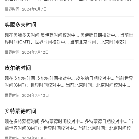
对中… 关于布茨巴赫时间 地区：德国 布茨巴赫 Bu…
世界时间
2024年6月7日
奥滕多夫时间
现在奥滕多夫时间 奥伊廷时间校对中… 奥伊廷日期校对中… 当前世
界时间(GMT)：世界时间校对中… 当前北京时间：北京时间校对
中… 关于奥伊廷时间 地区：德国 奥滕多夫 Otter…
世界时间
2024年7月12日
皮尔纳时间
现在皮尔纳时间 皮尔纳时间校对中… 皮尔纳日期校对中… 当前世界
时间(GMT)：世界时间校对中… 当前北京时间：北京时间校对中…
关于皮尔纳时间 地区：德国 皮尔纳 Pirna 时…
世界时间
2024年7月13日
多特蒙德时间
现在多特蒙德时间 多特蒙德时间校对中… 多特蒙德日期校对中… 当
前世界时间(GMT)：世界时间校对中… 当前北京时间：北京时间校
对中… 关于多特蒙德时间 地区：德国 多特蒙德 Do…
世界时间
2024年6月9日