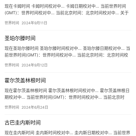
现在卡姆时间 卡姆时间校对中… 卡姆日期校对中… 当前世界时间
(GMT)：世界时间校对中… 当前北京时间：北京时间校对中… 关于
卡姆时间 地区：瑞士 卡姆 Cham 时区：UTC/…
世界时间
2024年9月11日
圣珀尔滕时间
现在圣珀尔滕时间 圣珀尔滕时间校对中… 圣珀尔滕日期校对中… 当
前世界时间(GMT)：世界时间校对中… 当前北京时间：北京时间校
对中… 关于圣珀尔滕时间 地区：奥地利 圣珀尔滕 S…
世界时间
2024年9月12日
霍尔茨盖林根时间
现在霍尔茨盖林根时间 霍尔茨盖林根时间校对中… 霍尔茨盖林根日
期校对中… 当前世界时间(GMT)：世界时间校对中… 当前北京时
间：北京时间校对中… 关于霍尔茨盖林根时间 地区：德国…
世界时间
2024年6月24日
古巴圭内斯时间
现在圭内斯时间 圭内斯时间校对中… 圭内斯日期校对中… 当前世界