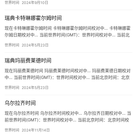
世界时间
2024年9月10日
瑞典卡特琳娜霍尔姆时间
现在卡特琳娜霍尔姆时间 卡特琳娜霍尔姆时间校对中… 卡特琳娜霍
尔姆日期校对中… 当前世界时间(GMT)：世界时间校对中… 当前北
京时间：北京时间校对中… 关于卡特琳娜霍尔姆时间 地…
世界时间
2024年5月23日
瑞典玛丽费莱德时间
现在玛丽费莱德时间 玛丽费莱德时间校对中… 玛丽费莱德日期校对
中… 当前世界时间(GMT)：世界时间校对中… 当前北京时间：北京
时间校对中… 关于玛丽费莱德时间 地区：瑞典 玛丽费…
世界时间
2024年5月23日
乌尔拉齐时间
现在乌尔拉齐时间 乌尔拉齐时间校对中… 乌尔拉齐日期校对中… 当
前世界时间(GMT)：世界时间校对中… 当前北京时间：北京时间校
对中… 关于乌尔拉齐时间 地区：罗马尼亚 乌尔拉齐 …
世界时间
2024年11月14日