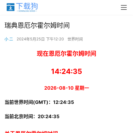
瑞典恩厄尔霍尔姆时间
小 二
2024年5月25日 下午12:20
世界时间
现在恩厄尔霍尔姆时间
14:24:35
2026-08-10 星期一
当前世界时间(GMT)：
12:24:35
当前北京时间：
20:24:35