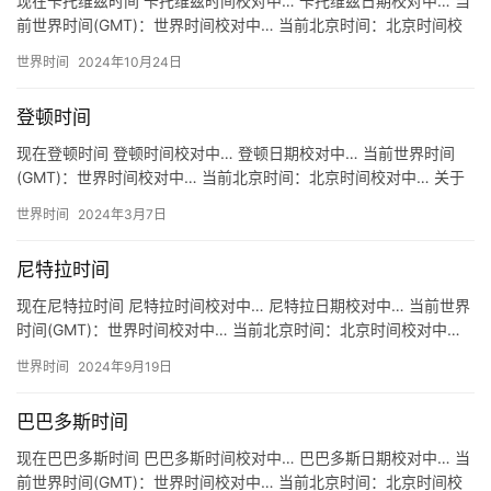
现在卡托维兹时间 卡托维兹时间校对中… 卡托维兹日期校对中… 当
前世界时间(GMT)：世界时间校对中… 当前北京时间：北京时间校
对中… 关于卡托维兹时间 地区：波兰 卡托维兹 Ka…
世界时间
2024年10月24日
登顿时间
现在登顿时间 登顿时间校对中… 登顿日期校对中… 当前世界时间
(GMT)：世界时间校对中… 当前北京时间：北京时间校对中… 关于
登顿时间 地区：美国 登顿 时区：UTC/GMT -…
世界时间
2024年3月7日
尼特拉时间
现在尼特拉时间 尼特拉时间校对中… 尼特拉日期校对中… 当前世界
时间(GMT)：世界时间校对中… 当前北京时间：北京时间校对中…
关于尼特拉时间 地区：斯伐洛克 尼特拉 Nitra…
世界时间
2024年9月19日
巴巴多斯时间
现在巴巴多斯时间 巴巴多斯时间校对中… 巴巴多斯日期校对中… 当
前世界时间(GMT)：世界时间校对中… 当前北京时间：北京时间校