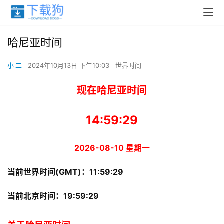
哈尼亚时间
小 二
2024年10月13日 下午10:03
世界时间
现在哈尼亚时间
14:59:29
2026-08-10 星期一
当前世界时间(GMT)：
11:59:29
当前北京时间：
19:59:29