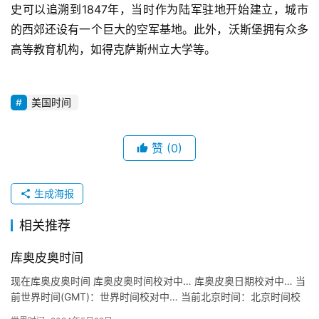
史可以追溯到1847年，当时作为陆军驻地开始建立，城市
的西郊还设有一个巨大的空军基地。此外，沃斯堡拥有众多
高等教育机构，如得克萨斯州立大学等。
美国时间
赞
(0)
生成海报
相关推荐
库奥皮奥时间
现在库奥皮奥时间 库奥皮奥时间校对中… 库奥皮奥日期校对中… 当
前世界时间(GMT)：世界时间校对中… 当前北京时间：北京时间校
对中… 关于库奥皮奥时间 地区：芬兰 库奥皮奥 Ku…