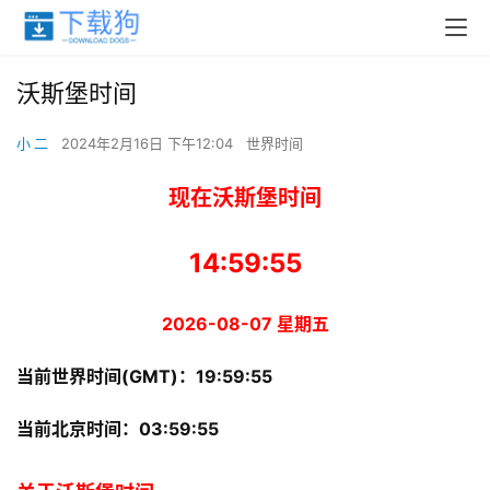
沃斯堡时间
小 二
2024年2月16日 下午12:04
世界时间
现在沃斯堡时间
14:59:55
2026-08-07 星期五
当前世界时间(GMT)：
19:59:55
当前北京时间：
03:59:55