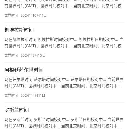
前世界时间(GMT)：世界时间校对中… 当前北京时间：北京时间校
对中… 关于约阿尼纳时间 地区：希腊 约阿尼纳 Ιω…
世界时间
2024年10月11日
凯埃拉斯时间
现在凯埃拉斯时间 凯埃拉斯时间校对中… 凯埃拉斯日期校对中… 当
前世界时间(GMT)：世界时间校对中… 当前北京时间：北京时间校
对中… 关于凯埃拉斯时间 地区：巴西 凯埃拉斯 Ca…
世界时间
2024年5月10日
阿根廷萨尔塔时间
现在萨尔塔时间 萨尔塔时间校对中… 萨尔塔日期校对中… 当前世界
时间(GMT)：世界时间校对中… 当前北京时间：北京时间校对中…
关于萨尔塔时间 地区：阿根廷 萨尔塔 Salta …
世界时间
2024年4月11日
罗斯兰时间
现在罗斯兰时间 罗斯兰时间校对中… 罗斯兰日期校对中… 当前世界
时间(GMT)：世界时间校对中… 当前北京时间：北京时间校对中…