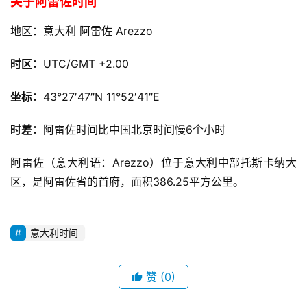
关于阿雷佐时间
地区：意大利 阿雷佐 Arezzo
时区：
UTC/GMT +2.00
坐标：
43°27′47″N
11°52′41″E
时差：
阿雷佐时间比中国北京时间慢6个小时
阿雷佐（意大利语：
Arezzo
）位于意大利中部托斯卡纳大
区，是阿雷佐省的首府，面积386.25平方公里。
意大利时间
赞
(0)