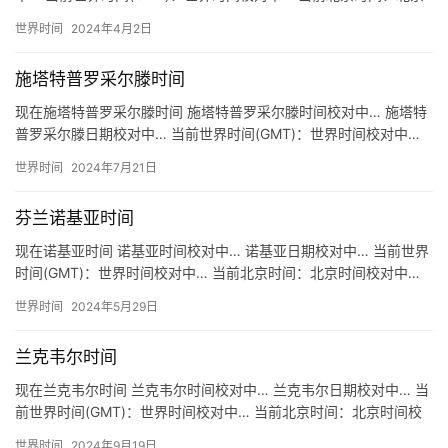
时间校对中… 关于阿马蒂特兰时间 地区：危地马拉 阿…
世界时间
2024年4月2日
施塔特普罗采尔滕时间
现在施塔特普罗采尔滕时间 施塔特普罗采尔滕时间校对中… 施塔特
普罗采尔滕日期校对中… 当前世界时间(GMT)：世界时间校对中…
当前北京时间：北京时间校对中… 关于施塔特普罗采尔滕…
世界时间
2024年7月21日
芬兰诺基亚时间
现在诺基亚时间 诺基亚时间校对中… 诺基亚日期校对中… 当前世界
时间(GMT)：世界时间校对中… 当前北京时间：北京时间校对中…
关于诺基亚时间 地区：芬兰 诺基亚 Nokia 时…
世界时间
2024年5月29日
兰克韦尔时间
现在兰克韦尔时间 兰克韦尔时间校对中… 兰克韦尔日期校对中… 当
前世界时间(GMT)：世界时间校对中… 当前北京时间：北京时间校
对中… 关于兰克韦尔时间 地区：奥地利 兰克韦尔 R…
世界时间
2024年9月19日