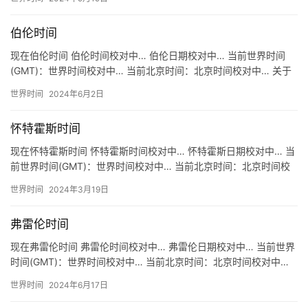
伯伦时间
现在伯伦时间 伯伦时间校对中… 伯伦日期校对中… 当前世界时间
(GMT)：世界时间校对中… 当前北京时间：北京时间校对中… 关于
伯伦时间 地区：德国 伯伦 Böhlen 时区：UT…
世界时间
2024年6月2日
怀特霍斯时间
现在怀特霍斯时间 怀特霍斯时间校对中… 怀特霍斯日期校对中… 当
前世界时间(GMT)：世界时间校对中… 当前北京时间：北京时间校
对中… 关于怀特霍斯时间 地区：加拿大 怀特霍斯 W…
世界时间
2024年3月19日
弗雷伦时间
现在弗雷伦时间 弗雷伦时间校对中… 弗雷伦日期校对中… 当前世界
时间(GMT)：世界时间校对中… 当前北京时间：北京时间校对中…
关于弗雷伦时间 地区：德国 弗雷伦 Freren …
世界时间
2024年6月17日