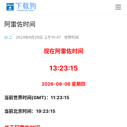
阿雷佐时间
小 二
2024年9月29日 上午10:47
世界时间
现在阿雷佐时间
13:23:15
2026-08-06 星期四
当前世界时间(GMT)：
11:23:15
当前北京时间：
19:23:15