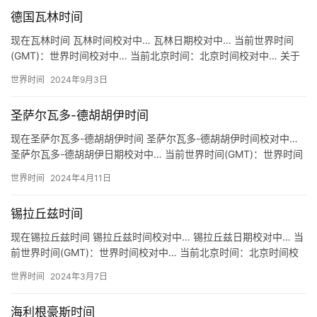
德国瓦林时间
现在瓦林时间 瓦林时间校对中… 瓦林日期校对中… 当前世界时间
(GMT)：世界时间校对中… 当前北京时间：北京时间校对中… 关于
瓦林时间 地区：德国 瓦林 Warin 时区：UTC…
世界时间
2024年9月3日
圣萨尔瓦多-德胡胡伊时间
现在圣萨尔瓦多-德胡胡伊时间 圣萨尔瓦多-德胡胡伊时间校对中…
圣萨尔瓦多-德胡胡伊日期校对中… 当前世界时间(GMT)：世界时间
校对中… 当前北京时间：北京时间校对中… 关于圣萨…
世界时间
2024年4月11日
锡拉丘兹时间
现在锡拉丘兹时间 锡拉丘兹时间校对中… 锡拉丘兹日期校对中… 当
前世界时间(GMT)：世界时间校对中… 当前北京时间：北京时间校
对中… 关于锡拉丘兹时间 地区：美国 锡拉丘兹 Sy…
世界时间
2024年3月7日
海利根豪斯时间