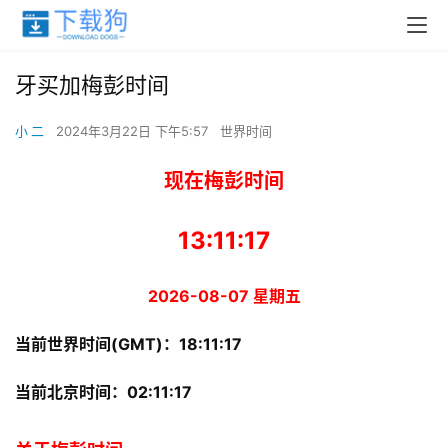
牙买加梅彭时间
小 二
2024年3月22日 下午5:57
世界时间
现在梅彭时间
13:11:17
2026-08-07 星期五
当前世界时间(GMT)：
18:11:17
当前北京时间：
02:11:17