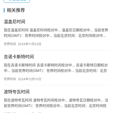
相关推荐
温盖尼时间
现在温盖尼时间 温盖尼时间校对中… 温盖尼日期校对中… 当前世界
时间(GMT)：世界时间校对中… 当前北京时间：北京时间校对中…
关于温盖尼时间 地区：罗马尼亚 温盖尼 Unghe…
世界时间
2024年11月23日
吉诺卡斯特时间
现在吉诺卡斯特时间 吉诺卡斯特时间校对中… 吉诺卡斯特日期校对
中… 当前世界时间(GMT)：世界时间校对中… 当前北京时间：北京
时间校对中… 关于吉诺卡斯特时间 地区： 阿尔巴尼亚…
世界时间
2024年12月10日
波特夸瓦时间
现在波特夸瓦时间 波特夸瓦时间校对中… 波特夸瓦日期校对中… 当
前世界时间(GMT)：世界时间校对中… 当前北京时间：北京时间校
对中… 关于波特夸瓦时间 地区：罗马尼亚 波特夸瓦 …