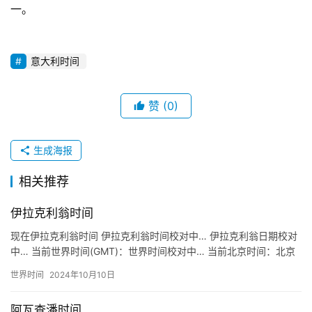
一。
意大利时间
赞
(0)
生成海报
相关推荐
伊拉克利翁时间
现在伊拉克利翁时间 伊拉克利翁时间校对中… 伊拉克利翁日期校对
中… 当前世界时间(GMT)：世界时间校对中… 当前北京时间：北京
时间校对中… 关于伊拉克利翁时间 地区：希腊 伊拉克…
世界时间
2024年10月10日
阿瓦查潘时间