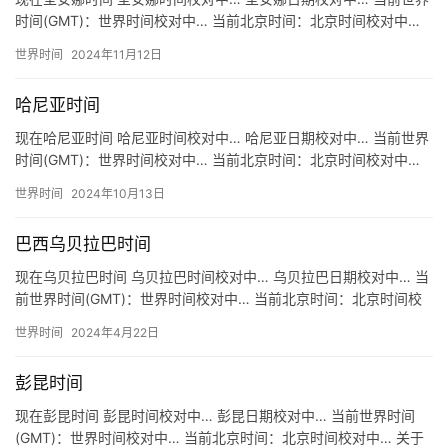
时间(GMT)：世界时间校对中… 当前北京时间：北京时间校对中…
关于圣安娜时间 地区：罗马尼亚 圣安娜 时区：UT…
世界时间
2024年11月12日
哈尼亚时间
现在哈尼亚时间 哈尼亚时间校对中… 哈尼亚日期校对中… 当前世界
时间(GMT)：世界时间校对中… 当前北京时间：北京时间校对中…
关于哈尼亚时间 地区：希腊 哈尼亚 Χανιά 时…
世界时间
2024年10月13日
巴西乌贝拉巴时间
现在乌贝拉巴时间 乌贝拉巴时间校对中… 乌贝拉巴日期校对中… 当
前世界时间(GMT)：世界时间校对中… 当前北京时间：北京时间校
对中… 关于乌贝拉巴时间 地区：巴西 乌贝拉巴 时区…
世界时间
2024年4月22日
彭昆时间
现在彭昆时间 彭昆时间校对中… 彭昆日期校对中… 当前世界时间
(GMT)：世界时间校对中… 当前北京时间：北京时间校对中… 关于